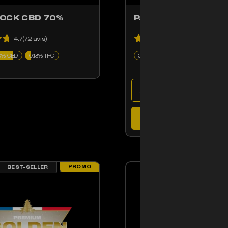
OCK CBD 70%
PACK GOLDEN HAS
4.7(72 avis)
4.9(16 avis)
0% CBD
0.13% THC
CBD
AJOUTER AU PAN
PROMO
BEST-SELLER
BEST-SELLER
ENT ÊTRE CHOISIES SUR LA PAGE DU PRODUIT
PRODUIT A PLUSIEURS VARIATIONS. LES OPTIONS PEUVENT ÊTRE CHOISIE
CE PRODUIT A PLUSIE