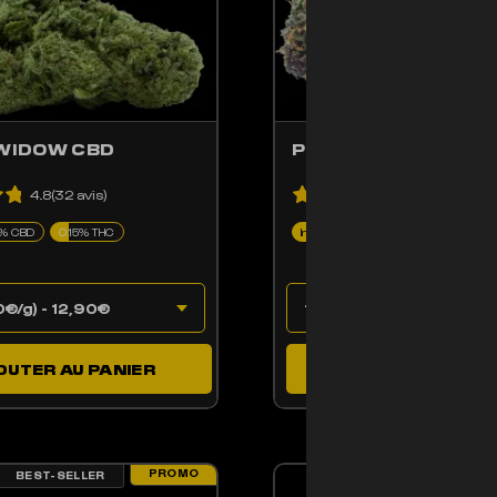
WIDOW CBD
PURPLE HAZE CBD
4.8(32 avis)
4.9(29 avis)
2% CBD
0.15% THC
Indoor
11% CBD
0.14% THC
OUTER AU PANIER
AJOUTER AU PAN
PROMO
BEST-SELLER
BEST-SELLER