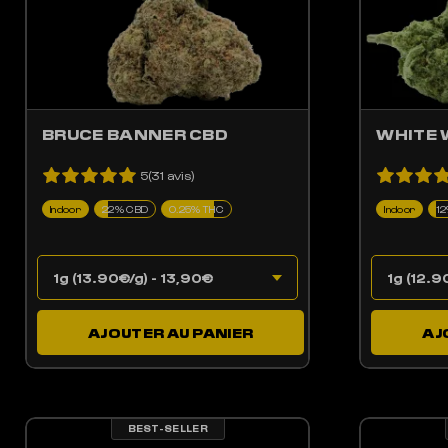
BRUCE BANNER CBD
WHITE 
5(31 avis)
Indoor
22% CBD
0.25% THC
Indoor
1
AJOUTER AU PANIER
AJ
BEST-SELLER