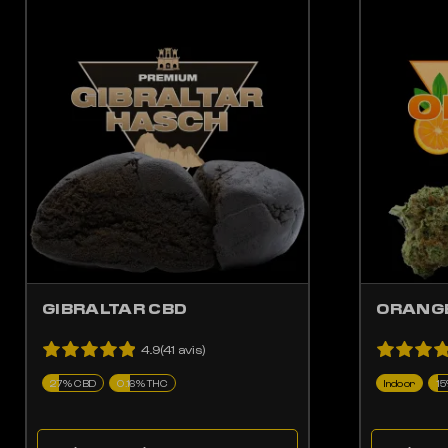
LES OPTIONS PEUVENT ÊTRE CHOISIES SUR LA PAGE DU PRODUIT
CE PRODUIT A PLUSIEURS VARIATIONS. LES OPTIONS PEUV
CE 
GIBRALTAR CBD
ORANGE
4.9(41 avis)
27% CBD
0.16% THC
Indoor
1