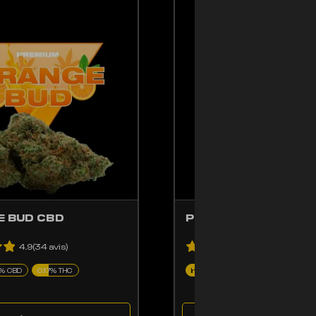
CE PRODUIT A PLUSIE
ENT ÊTRE CHOISIES SUR LA PAGE DU PRODUIT
PRODUIT A PLUSIEURS VARIATIONS. LES OPTIONS PEUVENT ÊTRE CHOISIE
 BUD CBD
PREROLL CBD
4.9(34 avis)
4.9(14 avis)
5% CBD
0.17% THC
Indoor
CBD