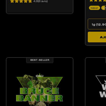
4.8(6 avis)
Indoor
2
AJ
BEST-SELLER
LES OPTIONS PEUVENT ÊTRE CHOISIES SUR LA PAGE DU PRODUIT
CE PRODUIT A PLUSIEURS VARIATIONS. LES OPTIONS PEUV
CE 