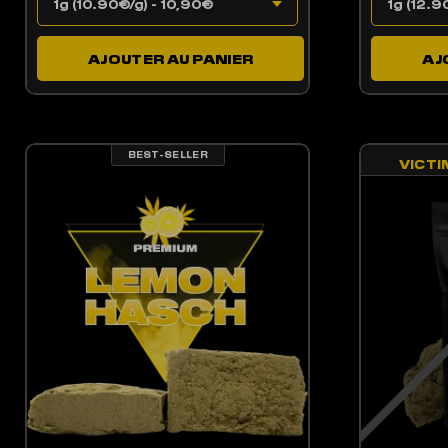
AJOUTER AU PANIER
AJ
BEST-SELLER
VICTI
CE PRODUIT A PLUSIEURS VARIATIONS. LES OPTIONS PEUV
LES OPTIONS PEUVENT ÊTRE CHOISIES SUR LA PAGE DU PRODUIT
CE 