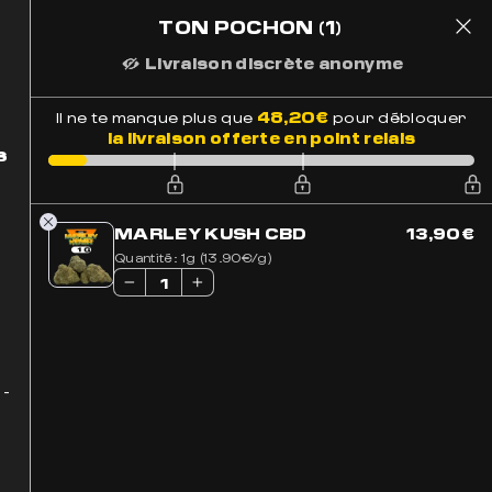
TON POCHON
(1)
1
 Suivi
Paiement Sécurisé
48,20
€
Il ne te manque plus que
pour débloquer
la livraison offerte en point relais
s
MARLEY KUSH CBD
13,90
€
Quantité:
1g (13.90€/g)
116 résultats
BEST-SELLER
 -
S SUR LA PAGE DU PRODUIT
URS VARIATIONS. LES OPTIONS PEUVENT ÊTRE CHOISIES SUR LA PAGE DU