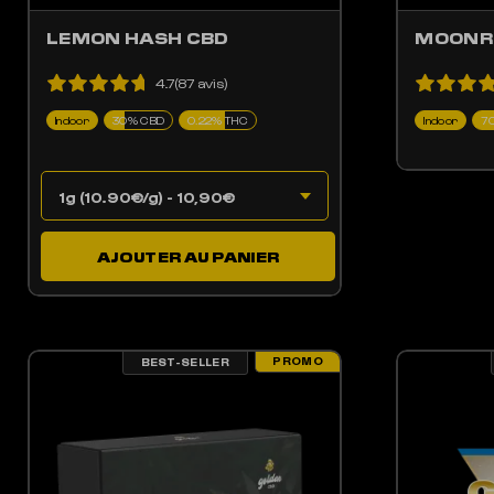
LEMON HASH CBD
MOONR
4.7(87 avis)
Indoor
30% CBD
0.22% THC
Indoor
7
AJOUTER AU PANIER
PROMO
BEST-SELLER
LES OPTIONS PEUVENT ÊTRE CHOISIES SUR LA PAGE DU PRODUIT
CE PRODUIT A PLUSIEURS VARIATIONS. LES OPTIONS PEUV
CE 