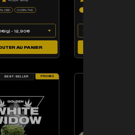
3% CBD
0.08% THC
55% CBD
0.29% THC
OUTER AU PANIER
AJOUTER AU PAN
PROMO
BEST-SELLER
CE PRODUIT A PLUSIE
ENT ÊTRE CHOISIES SUR LA PAGE DU PRODUIT
PRODUIT A PLUSIEURS VARIATIONS. LES OPTIONS PEUVENT ÊTRE CHOISIE