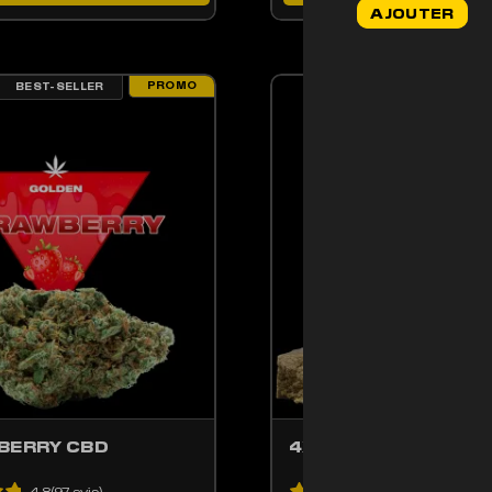
AJOUTER
initial
était :
44,90€.
PROMO
BEST-SELLER
BEST-SELLER
ENT ÊTRE CHOISIES SUR LA PAGE DU PRODUIT
PRODUIT A PLUSIEURS VARIATIONS. LES OPTIONS PEUVENT ÊTRE CHOISIE
CE PRODUIT A PLUSIE
BERRY CBD
4X CBD 🇫🇷
4.8(97 avis)
4.9(34 avis)