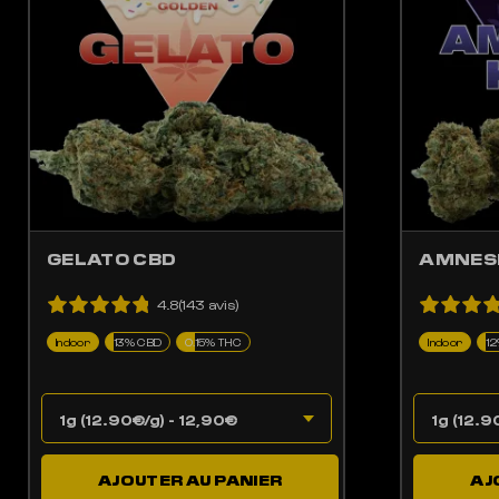
GELATO CBD
AMNESI
4.8(143 avis)
Indoor
13% CBD
0.15% THC
Indoor
1
AJOUTER AU PANIER
AJ