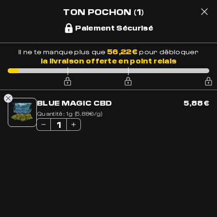
LIVRAISON OFFERTE EN FRANCE
EXCELLENT
+ DE 1700 AVIS
TON POCHON
(1)
Paiement Sécurisé
1
56,22
€
Il ne te manque plus que
pour débloquer
la livraison offerte en point relais
Accueil
»
Boutique
BLUE MAGIC CBD
5,88
€
BOUTIQUE
Quantité:
1g (5.88€/g)
116 résultats
BEST-SELLER
BEST-SELLER