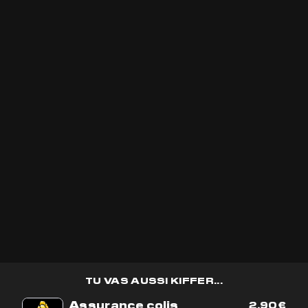
VICTIME DE SON SUCCÈS!
VICTIME DE SON SUCCÈS!
ES OPTIONS PEUVENT ÊTRE CHOISIES SUR LA PAGE DU PRODUIT
PLATEAU À
PREMIUM
ROULER
REPTILIAN 🇫🇷
GOLDENCBD
5(32 avis)
5(8 avis)
22% CBD
0.22% THC
Indoor
TU VAS AUSSI KIFFER...
Assurance colis
2,90
€