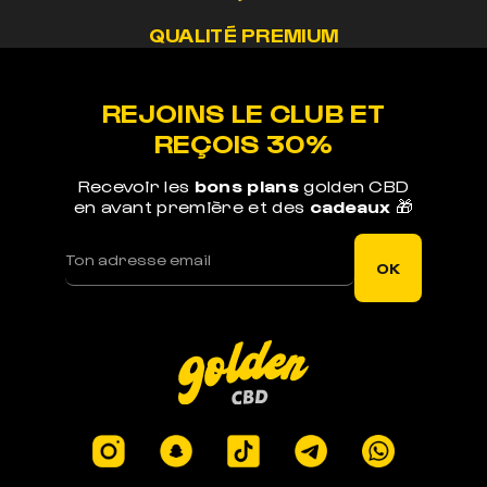
QUALITÉ PREMIUM
Nos méthodes préservent le cannabinoide de
nos produits
REJOINS LE CLUB ET
REÇOIS 30%
Recevoir les
bons plans
golden CBD
en avant première et des
cadeaux
🎁
LIVRAISON RAPIDE
Votre commande est expédiée sous 1j ouvré
OK
LEGAL EN EUROPE
Produits certifiés en laboratoires à -0.3% de
THC