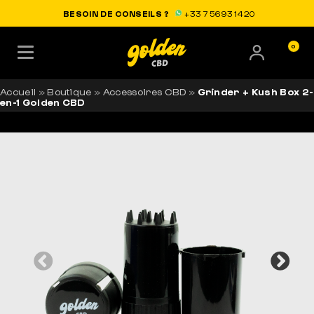
LIVRAISON OFFERTE EN FRANCE
BESOIN DE CONSEILS ?
+33 7 56 93 14 20
0
Accueil
»
Boutique
»
Accessoires CBD
»
Grinder + Kush Box 2-
en-1 Golden CBD