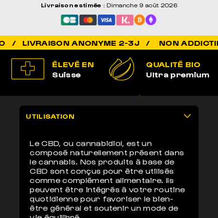
Livraison estimée
: Dimanche 9 août 2026
NON ADDICTIF /
ÉLEVÉ EN
QUALITÉ BIO
Suisse
Ultra premium
100% LÉGAL
LIVRAISON
Non addictif
anonyme 2-3j
UTILISATION
Le CBD, ou cannabidiol, est un
composé naturellement présent dans
le cannabis. Nos produits à base de
CBD sont conçus pour être utilisés
comme complément alimentaire. Ils
peuvent être intégrés à votre routine
quotidienne pour favoriser le bien-
être général et soutenir un mode de
vie équilibré.