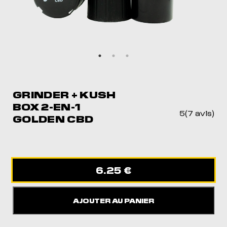
MEIL
POUR DORMIR COMME JAMAIS
GRINDER + KUSH
BOX 2-EN-1
5(7 avis)
GOLDEN CBD
6.25 €
AJOUTER AU PANIER