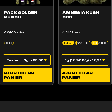
PACK GOLDEN
AMNESIA KUSH
PUNCH
CBD
4.8(100 avis)
4.8(169 avis)
CBD
Indoor
12% CBD
0.18% THC
AJOUTER AU
AJOUTER AU
PANIER
PANIER