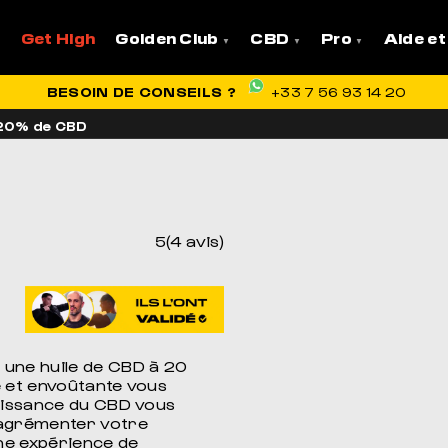
Get High
Golden Club
CBD
Pro
Aide et
VRAISON OFFERTE EN FRANCE
BESOIN DE CONSEILS ?
+33 7 56 93 14 20
 20% de CBD
5(4 avis)
 une huile de CBD à 20
e et envoûtante vous
puissance du CBD vous
 agrémenter votre
une expérience de