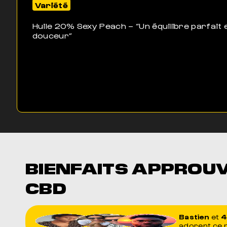
Variété
Huile 20% Sexy Peach – “Un équilibre parfait 
douceur”
BIENFAITS APPROU
CBD
Bastien
et
4
adorent ce 