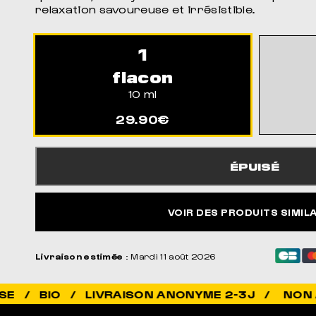
relaxation savoureuse et irrésistible.
1
flacon
10 ml
29.90€
ÉPUISÉ
VOIR DES PRODUITS SIMIL
Livraison estimée
: Mardi 11 août 2026
NON ADDICTIF