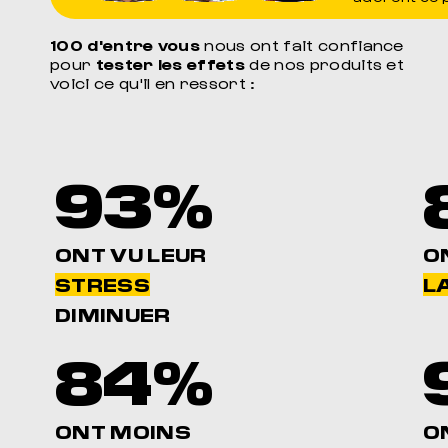
100 d'entre vous
nous ont fait confiance
pour
tester les effets
de nos produits et
voici ce qu'il en ressort :
93%
ONT VU LEUR
O
STRESS
LA
DIMINUER
84%
ONT MOINS
O