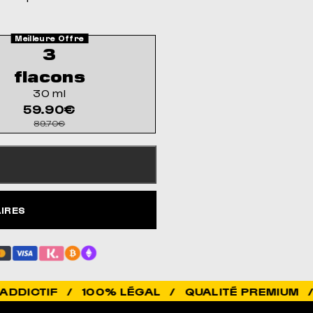
3
flacons
30 ml
59.90€
89.70€
AIRES
 / 100% LÉGAL / QUALITÉ PREMIUM / ÉLEVÉ E