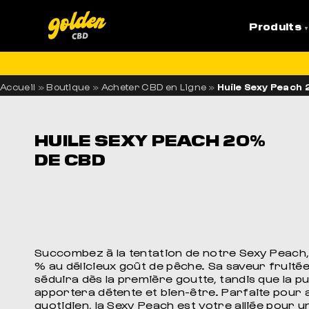
Produits
LI
Accueil
»
Boutique
»
Acheter CBD en Ligne
»
Huile Sexy Peach
HUILE SEXY PEACH 20%
DE CBD
Succombez à la tentation de notre Sexy Peach,
% au délicieux goût de pêche. Sa saveur fruité
séduira dès la première goutte, tandis que la 
apportera détente et bien-être. Parfaite pour
quotidien, la Sexy Peach est votre alliée pour 