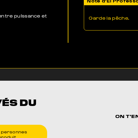
Note d'El Profess
entre puissance et
Garde la pêche.
VÉS DU
ON T'E
personnes
produit