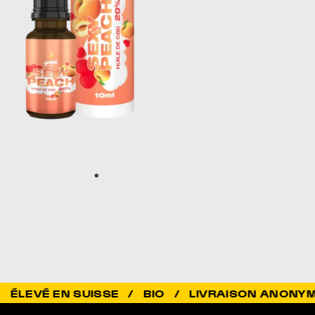
N SUISSE / BIO / LIVRAISON ANONYME 2-3J /