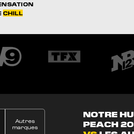
ENSATION
E
CHILL
NOTRE HU
Autres
PEACH 20
marques
VS
LES AU