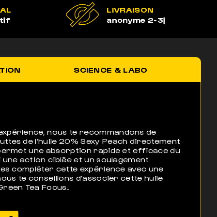
GAL
LIVRAISON
tif
anonyme 2-3j
ATION
SCIENCE & LABO
expérience, nous te recommandons de
uttes de l’huile 20% Sexy Peach directement
 permet une absorption rapide et efficace du
i une action ciblée et un soulagement
ites compléter cette expérience avec une
nous te conseillons d’associer cette huile
 Green Tea Focus.