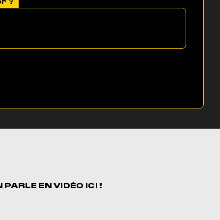
or ?
N PARLE EN
VIDÉO ICI !