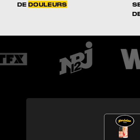
DE
DOULEURS
S
D