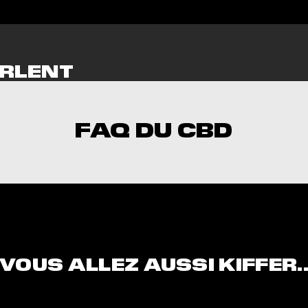
RLENT
NT
FAQ DU CBD
l
iversal Time)
n bon goût !!! Quel plaisir de prendre cette huile ! Et
iversal Time)
VOUS ALLEZ AUSSI KIFFER.