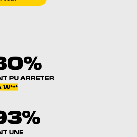
80%
NT PU ARRETER
 W***
93%
NT UNE