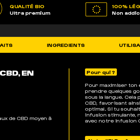
QUALITÉ BIO
100% LÉ
Ultra premium
Non addic
AITS
INGREDIENTS
UTILIS
CBD, EN
Pour qui ?
Pour maximiser ton 
prendre quelques go
sous la langue. Cela
CBD, favorisant ains
optimal. Si tu souha
infusion stimulante, 
taux de CBD moyen à
avec notre infusion