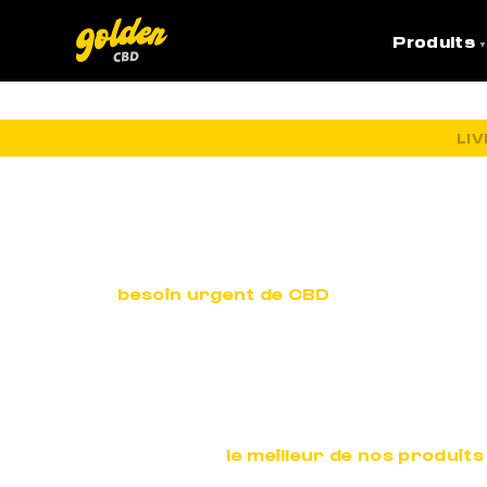
Produits
LI
N
T’as un
besoin urgent de CBD
et tu ne peux pas
On t’a préparé une 
Tu trouveras là-bas
le meilleur de nos produits
barre de re