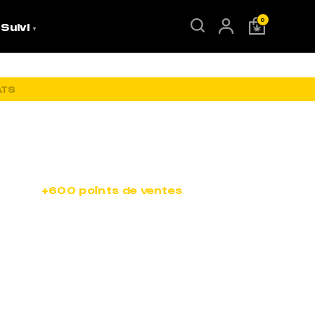
0
 Suivi
ATS
ES
st dans
+600 points de ventes
aux 4 coins de la
ers toute la France.
oses. Alors n’attend plus, tape ton adresse dans la
de chez toi.