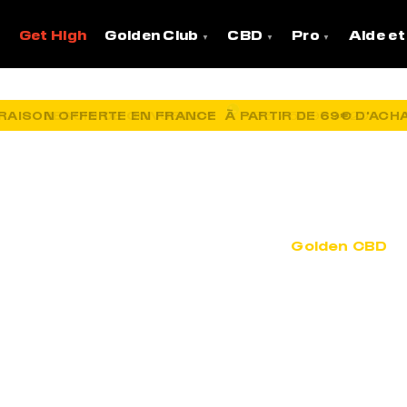
Accueil
»
Nos points de ventes
Get High
Golden Club
CBD
Pro
Aide et
VRAISON OFFERTE EN FRANCE
BESOIN DE CONSEILS ?
À PARTIR DE 69€ D'ACH
+33 7 56 93 14 20
OS POINTS DE VENT
 attendre la livraison ? Pas de soucis,
Golden CBD
e
France !
carte de l’ensemble de nos tabacs partenaires à trav
! Des fleurs, du hasch, des huiles et plein d’autres ch
cherche et tu trouveras les tabacs les plus proches 