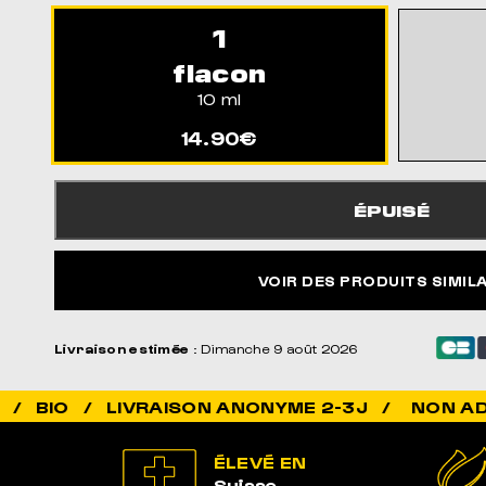
1
flacon
10 ml
14.90€
ÉPUISÉ
VOIR DES PRODUITS SIMIL
Livraison estimée
: Dimanche 9 août 2026
NON ADDICTIF / 
ÉLEVÉ EN
Suisse