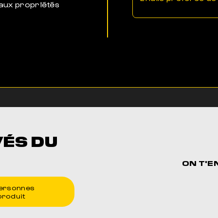
 aux propriétés
VÉS DU
ON T'E
ersonnes
produit