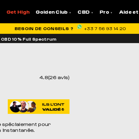
Get High
Golden Club
CBD
Pro
Aide et
VRAISON OFFERTE EN FRANCE
BESOIN DE CONSEILS ?
+33 7 56 93 14 20
s CBD 10% Full Spectrum
4.8(26 avis)
ue spécialement pour
n instantanée.