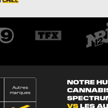
E
CHILL
NOTRE HU
Autres
CANNABIS
marques
SPECTRU
VS
LES AU