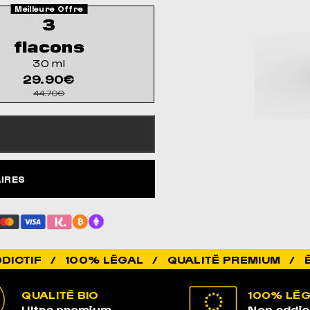
3
flacons
30 ml
29.90€
44.70€
AIRES
100% LÉGAL / QUALITÉ PREMIUM / ÉLEVÉ EN 
QUALITÉ BIO
100% LÉ
Ultra premium
Non addic