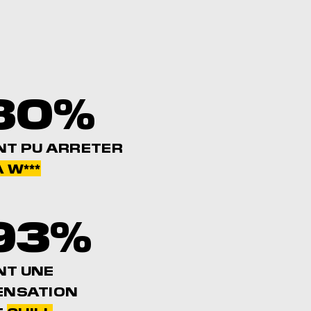
80%
NT PU ARRETER
 W***
93%
NT UNE
ENSATION