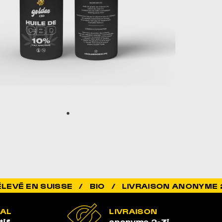
SUISSE / BIO / LIVRAISON ANONYME 2-3J /
GAL
LIVRAISON
tif
anonyme 2-3j