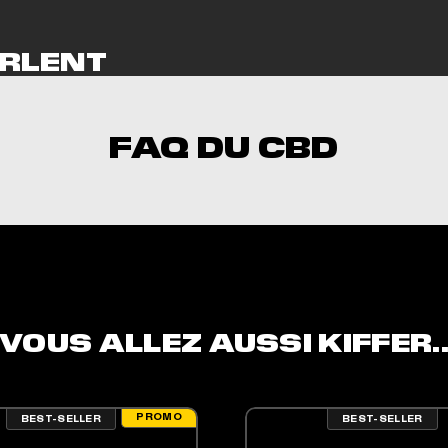
RLENT
NT
FAQ DU CBD
une pa. de bon mercies
niversal Time)
iversal Time)
VOUS ALLEZ AUSSI KIFFER.
ron, qualité des fleurs au top, prix correct en dégre
iversal Time)
PROMO
BEST-SELLER
BEST-SELLER