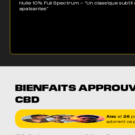
Huile 10% Full Spectrum – “Un classique subtil
apaisantes”
BIENFAITS APPROU
CBD
Alex
et
26
p
adorent ce 