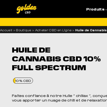
Produits
LI
Accueil
»
Boutique
»
Acheter CBD en Ligne
»
Huile de Cannabi
HUILE DE
CANNABIS CBD 10%
FULL SPECTRUM
10% CBD
Faites confiance à notre Huile “ chillax “, conç
vous apporter un nuage de chill et de relaxatio