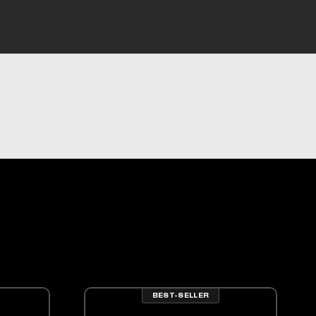
.
ssif, toujours un petit cadeau en plus. Merci !
BEST-SELLER