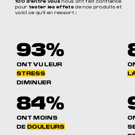
100 d'entre vous
nous ont fait confiance
pour
tester les effets
de nos produits et
voici ce qu'il en ressort :
93%
ONT VU LEUR
O
STRESS
LA
DIMINUER
84%
ONT MOINS
O
DE
DOULEURS
S