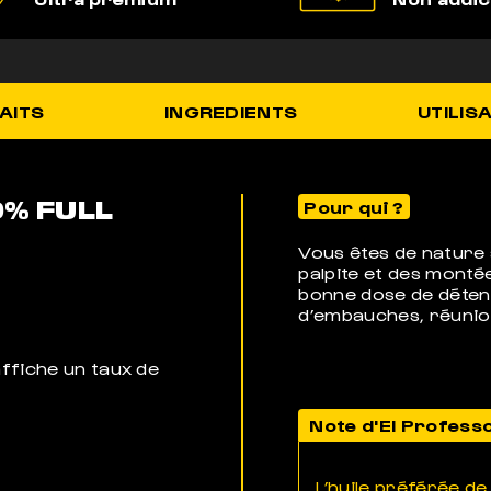
AITS
INGREDIENTS
UTILIS
0% FULL
Pour qui ?
Vous êtes de nature 
palpite et des monté
bonne dose de détent
d’embauches, réunion,
ffiche un taux de
Note d'El Profess
L’huile préférée d