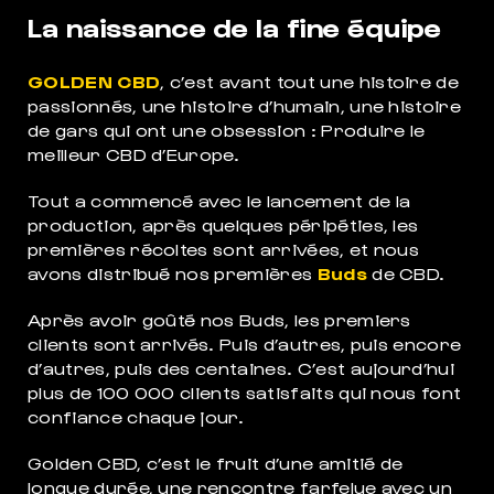
La naissance de la fine équipe
GOLDEN CBD
, c’est avant tout une histoire de
passionnés, une histoire d’humain, une histoire
de gars qui ont une obsession : Produire le
meilleur
CBD
d’Europe.
Tout a commencé avec le lancement de la
production, après quelques péripéties, les
premières récoltes sont arrivées, et nous
avons distribué nos premières
Buds
de
CBD
.
Après avoir goûté nos Buds, les premiers
MEIL
clients sont arrivés. Puis d’autres, puis encore
POUR DORMIR COMME JAMAIS
d’autres, puis des centaines. C’est aujourd’hui
plus de 100 000 clients satisfaits qui nous font
confiance chaque jour.
Golden
CBD
, c’est le fruit d’une amitié de
longue durée, une rencontre farfelue avec un