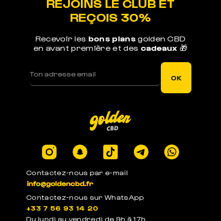
REJOINS LE CLUB ET
nos produits
REÇOIS 30%
Recevoir les
bons plans
golden CBD
en avant première et des
cadeaux
🎁
LIVRAISON RAPIDE
OK
Votre commande est expédiée sous 1j ouvré
LEGAL EN EUROPE
Produits certifiés en laboratoires à -0.3% de
Contactez-nous par e-mail
THC
Contactez-nous sur WhatsApp
+33 7 56 93 14 20
Du lundi au vendredi de 9h à 17h