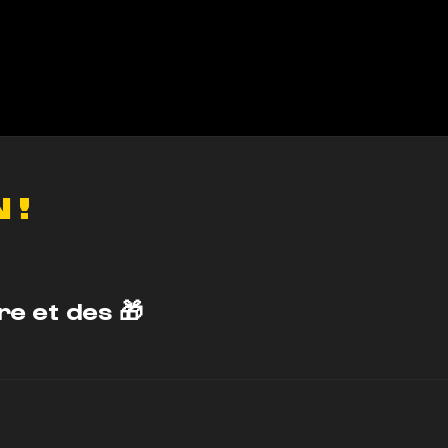
 !
re et des 🎁