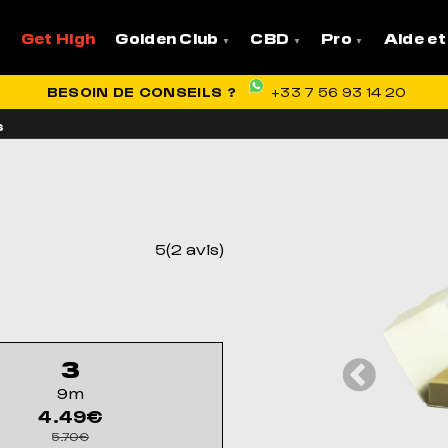
Get High
Golden Club
CBD
Pro
Aide et
VRAISON OFFERTE EN FRANCE
BESOIN DE CONSEILS ?
+33 7 56 93 14 20
s
5(2 avis)
3
9m
4.49€
5.70€