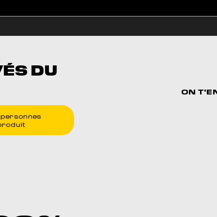
VÉS DU
ON T'E
personnes
produit