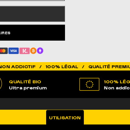
AIRES
CTIF / 100% LÉGAL / QUALITÉ PREMIUM / ÉLE
QUALITÉ BIO
100% LÉ
Ultra premium
Non addic
UTILISATION