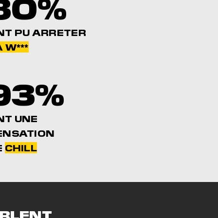
80%
NT PU ARRETER
 W***
93%
NT UNE
ENSATION
E
CHILL
RLENT