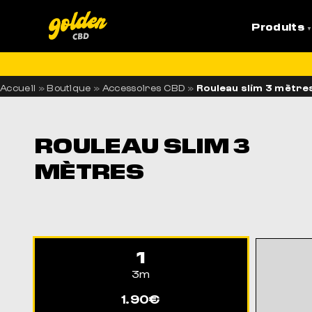
Produits
LI
Accueil
»
Boutique
»
Accessoires CBD
»
Rouleau slim 3 mètre
ROULEAU SLIM 3
MÈTRES
1
3m
1.90€