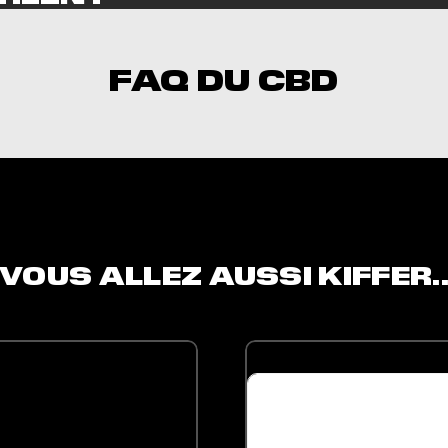
NT
FAQ DU CBD
cements
iversal Time)
j'adore
versal Time)
VOUS ALLEZ AUSSI KIFFER.
RODUIT A PLUSIEURS VARIATIONS. LES OPTIONS PEUVENT ÊTRE CHOISIE