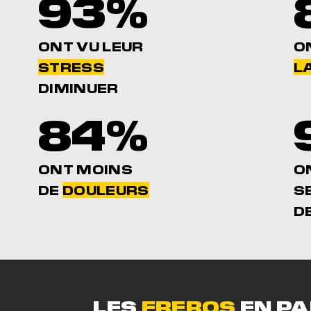
93%
ONT VU LEUR
O
STRESS
LA
DIMINUER
84%
ONT MOINS
O
DE
DOULEURS
S
D
LES
FREROS
EN PA