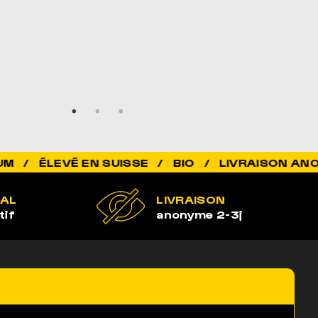
VÉ EN SUISSE / BIO / LIVRAISON ANONYME 2
GAL
LIVRAISON
tif
anonyme 2-3j