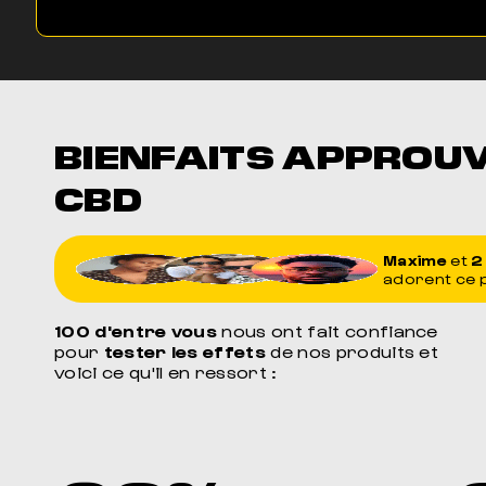
BIENFAITS APPROU
CBD
Maxime
et
2
adorent ce 
100 d'entre vous
nous ont fait confiance
pour
tester les effets
de nos produits et
voici ce qu'il en ressort :