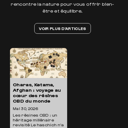
rencontre la nature pour vous offrir bien-
être et équilibre.
VOIR PLUS D'ARTICLES
Charas, Ketama,
Afghan : voyage au
cœur des résines
CBD du monde
Mai 30, 2026
Les résines CBD : un
héritage millénaire
revisité Le haschich n’a