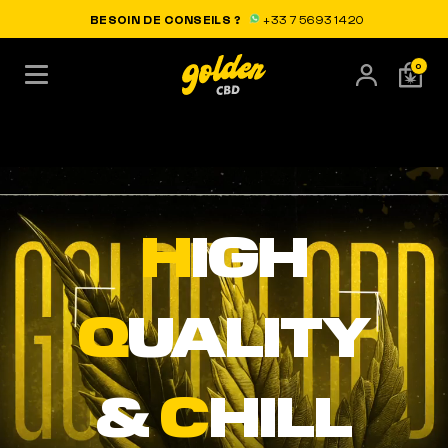
LIVRAISON OFFERTE EN FRANCE
BESOIN DE CONSEILS ?
+33 7 56 93 14 20
0
LE MEILLEUR CBD
H
IGH
Q
UALITY
&
C
HILL