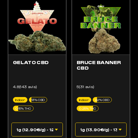
ES OPTIONS PEUVENT ÊTRE CHOISIES SUR LA PAGE DU PRODUIT
 PRODUIT A PLUSIEURS VARIATIONS. LES OPTIONS PEUVENT ÊTRE CHOISIES SUR LA
GELATO CBD
BRUCE BANNER
CBD
4.8(143 avis)
5(31 avis)
Indoor
13% CBD
Indoor
22% CBD
0.15% THC
0.25% THC