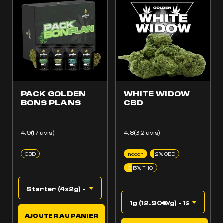
PACK GOLDEN
WHITE WIDOW
BONS PLANS
CBD
4.9(17 avis)
4.8(32 avis)
CBD
Indoor
12% CBD
0.15% THC
AJOUTER AU PANIER