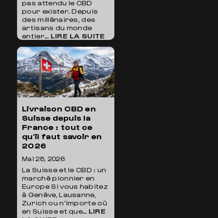
pas attendu le CBD
pour exister. Depuis
des millénaires, des
artisans du monde
:
entier…
LIRE LA SUITE
CHARAS,
KETAMA,
AFGHAN
:
VOYAGE
AU
CŒUR
DES
Livraison CBD en
RÉSINES
Suisse depuis la
CBD
DU
France : tout ce
MONDE
qu’il faut savoir en
2026
Mai 28, 2026
La Suisse et le CBD : un
marché pionnier en
Europe Si vous habitez
à Genève, Lausanne,
Zurich ou n’importe où
en Suisse et que…
LIRE