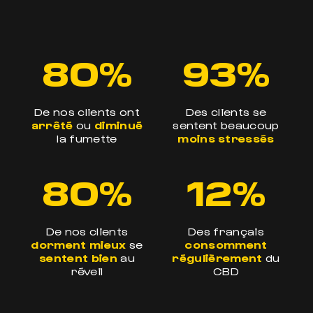
80%
93%
De nos clients ont
Des clients se
arrêté
ou
diminué
sentent beaucoup
la fumette
moins stressés
80%
12%
De nos clients
Des français
dorment mieux
se
consomment
sentent bien
au
régulièrement
du
réveil
CBD