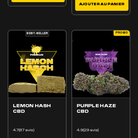
AJOUTER AU PANIER
PROMO
BEST-SELLER
ES OPTIONS PEUVENT ÊTRE CHOISIES SUR LA PAGE DU PRODUIT
 PRODUIT A PLUSIEURS VARIATIONS. LES OPTIONS PEUVENT ÊTRE CHOISIES SUR LA
LEMON HASH
PURPLE HAZE
CBD
CBD
4.7(87 avis)
4.9(29 avis)