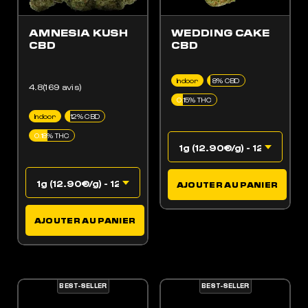
AMNESIA KUSH
WEDDING CAKE
CBD
CBD
Indoor
8% CBD
4.8(169 avis)
0.15% THC
Indoor
12% CBD
0.18% THC
AJOUTER AU PANIER
AJOUTER AU PANIER
BEST-SELLER
BEST-SELLER