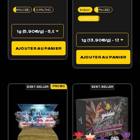
14% CBD
0.11% THC
Indoor
21% CBD
0.29% THC
AJOUTER AU PANIER
AJOUTER AU PANIER
PROMO
BEST-SELLER
BEST-SELLER
ES OPTIONS PEUVENT ÊTRE CHOISIES SUR LA PAGE DU PRODUIT
 PRODUIT A PLUSIEURS VARIATIONS. LES OPTIONS PEUVENT ÊTRE CHOISIES SUR LA