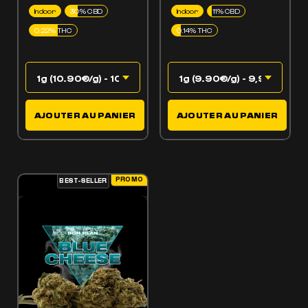
Indoor
30% CBD
Indoor
11% CBD
0.22% THC
0.14% THC
AJOUTER AU PANIER
AJOUTER AU PANIER
PROMO
BEST-SELLER
ES OPTIONS PEUVENT ÊTRE CHOISIES SUR LA PAGE DU PRODUIT