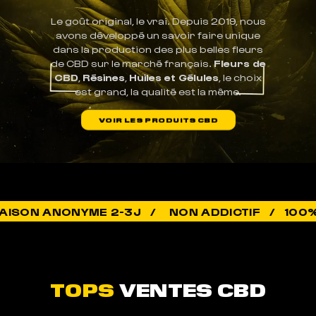
Le goût original, le vrai. Depuis 2019, nous
avons développé un savoir faire unique
dans la production des plus belles fleurs
de CBD sur le marché français.
Fleurs de
CBD
,
Résines
,
Huiles et Gélules
, le choix
est grand, la qualité est la même.
VOIR LES PRODUITS CBD
MEIL
NON ADDICTIF / 100% LÉGAL / QUA
POUR DORMIR COMME JAMAIS
TOPS
VENTES CBD