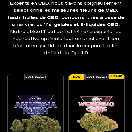
Experts en CBD, nous t’avons soigneusement
sélectionné les
meilleures fleurs de CBD
,
hash
,
huiles de CBD
,
bonbons
,
thés à base de
chanvre
,
puffs
,
gélules et E-liquides CBD
.
Notre objectif est de t’offrir une expérience
récréative optimale tout en améliorant ton
bien-être quotidien, dans le respect le plus
strict de la légalité.
PROMO
NEW
BEST-SELLER
BEST-SELLER
ES OPTIONS PEUVENT ÊTRE CHOISIES SUR LA PAGE DU PRODUIT
 PRODUIT A PLUSIEURS VARIATIONS. LES OPTIONS PEUVENT ÊTRE CHOISIES SUR LA