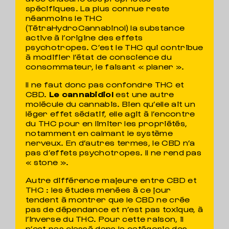
spécifiques. La plus connue reste
néanmoins le THC
(TétraHydroCannabinol) la substance
active à l’origine des effets
psychotropes. C’est le THC qui contribue
à modifier l’état de conscience du
consommateur, le faisant « planer ».
Il ne faut donc pas confondre THC et
CBD.
Le cannabidiol
est une autre
molécule du cannabis. Bien qu’elle ait un
léger effet sédatif, elle agit à l’encontre
du THC pour en limiter les propriétés,
notamment en calmant le système
nerveux. En d’autres termes, le CBD n’a
pas d’effets psychotropes. Il ne rend pas
« stone ».
Autre différence majeure entre CBD et
THC : les études menées à ce jour
tendent à montrer que le CBD ne crée
pas de dépendance et n’est pas toxique, à
l’inverse du THC. Pour cette raison, il
n’est pas classé dans la catégorie des