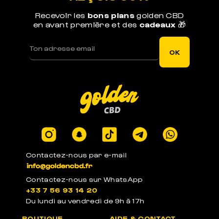
Recevoir les
bons plans
golden CBD
en avant première et des
cadeaux
🎁
LIVRAISON RAPIDE
Votre commande est expédiée sous 1j ouvré
OK
LEGAL EN EUROPE
Produits certifiés en laboratoires à -0.3% de
THC
Contactez-nous par e-mail
Contactez-nous sur WhatsApp
+33 7 56 93 14 20
PACKAGE ANONYME
Du lundi au vendredi de 9h à 17h
Emballages anonymes neutres et sans label
BOUTIQUE
AIDE & CONTACT