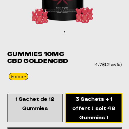
MEIL
POUR DORMIR COMME JAMAIS
GUMMIES 10MG
CBD GOLDENCBD
4.7(62 avis)
Indoor
1 Sachet de 12
3 Sachets + 1
Gummies
offert ! soit 48
Gummies !