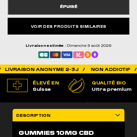
ÉPUISÉ
VOIR DES PRODUITS SIMILAIRES
Livraison estimée
: Dimanche 9 août 2026
NON ADDICTIF / 100%
ÉLEVÉ EN
QUALITÉ BIO
Suisse
Ultra premium
100% LÉGAL
LIVRAISON
Non addictif
anonyme 2-3j
DESCRIPTION
GUMMIES 10MG CBD