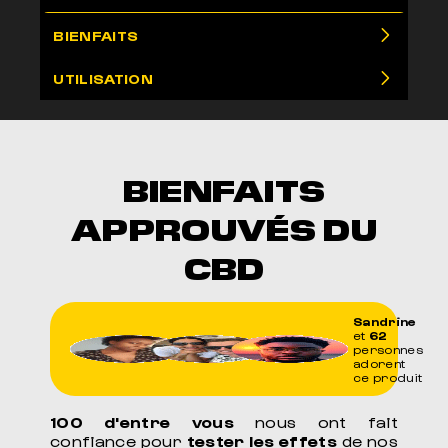
BIENFAITS
UTILISATION
BIENFAITS
APPROUVÉS DU
CBD
Sandrine
et
62
personnes
adorent
ce produit
100 d'entre vous
nous ont fait
confiance pour
tester les effets
de nos