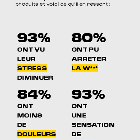
produits et voici ce qu'il en ressort :
93%
80%
ONT VU
ONT PU
LEUR
ARRETER
STRESS
LA W***
DIMINUER
84%
93%
ONT
ONT
MOINS
UNE
DE
SENSATION
DOULEURS
DE