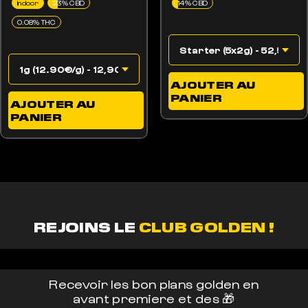
Indoor
23% CBD
14% CBD
0.08% THC
AJOUTER AU
PANIER
AJOUTER AU
PANIER
REJOINS LE
CLUB GOLDEN !
Recevoir les bon plans golden en
avant premiere et des 🎁