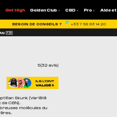
Get High
Golden Club
CBD
Pro
Aide et
VRAISON OFFERTE EN FRANCE
BESOIN DE CONSEILS ?
+33 7 56 93 14 20
N 🇫🇷
5(32 avis)
eptilian Skunk (Variété
x de CBN).
mbreuses molécules du
fères.