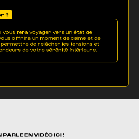
or ?
 vous fera voyager vers un état de
t vous offrira un moment de calme et de
 permettre de relâcher les tensions et
fondeurs de votre sérénité intérieure.
N PARLE EN
VIDÉO ICI !