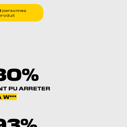
2
personnes
produit
80%
NT PU ARRETER
 W***
93%