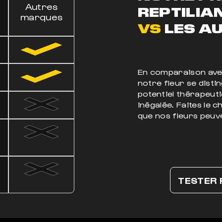
Autres
REPTILIAN 
marques
VS
LES AU
En comparaison avec
notre fleur se disti
potentiel thérapeuti
inégalée. Faites le 
que nos fleurs peuve
TESTER P