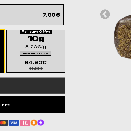
7.90€
10g
8.20€/g
Economisez 17%
64.90€
99.00€
AIRES