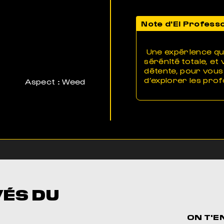
Note d'El Profess
Une expérience qui
sérénité totale, e
détente, pour vous
d’explorer les pro
Aspect : Weed
VÉS DU
ON T'E