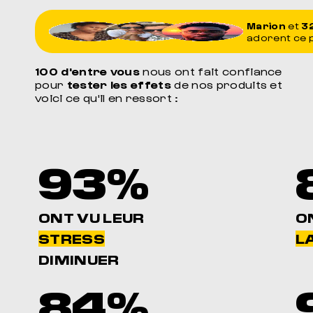
Marion
et
3
adorent ce 
100 d'entre vous
nous ont fait confiance
pour
tester les effets
de nos produits et
voici ce qu'il en ressort :
93%
ONT VU LEUR
O
STRESS
LA
DIMINUER
84%