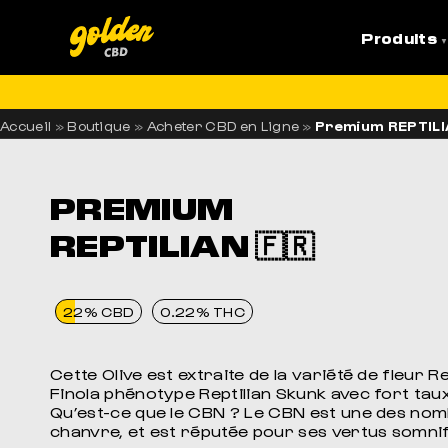
Produits
LI
Accueil
»
Boutique
»
Acheter CBD en Ligne
»
Premium REPTILIA
PREMIUM
REPTILIAN 🇫🇷
22% CBD
0.22% THC
Cette Olive est extraite de la variété de fleur R
Finola phénotype Reptilian Skunk avec fort tau
Qu’est-ce que le CBN ? Le CBN est une des no
chanvre, et est réputée pour ses vertus somni