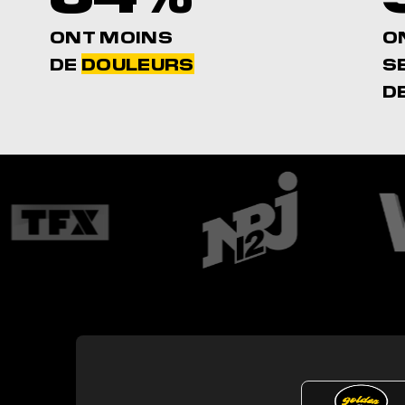
ONT MOINS
O
DE
DOULEURS
S
D