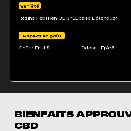
Variété
Résine Reptilian CBN “L’Écaille Détendue”
Aspect et goût
Goût : Fruité
Odeur : Epicé
BIENFAITS APPROU
CBD