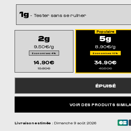
1g
- Tester sans se ruiner
2g
5g
9.50€/g
8.90€/g
Economisez 4%
Economisez 10%
14.90€
34.90€
19.80€
49.50€
ÉPUISÉ
VOIR DES PRODUITS SIMIL
Livraison estimée
: Dimanche 9 août 2026