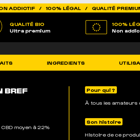
IF / 100% LÉGAL / QUALITÉ PREMIUM / ÉLEVÉ
QUALITÉ BIO
100% LÉ
Ultra premium
Non addic
AITS
INGREDIENTS
UTILIS
N BREF
Pour qui ?
À tous les amateurs d
Son histoire
de CBD moyen à 22%
Histoire de ce produ