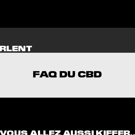
RLENT
NT
FAQ DU CBD
lisé notre niveau de chill à 100%. Goût épicé, mais ç
niversal Time)
tre soirée. Goût épicé, mais ça te met dans un état de
Universal Time)
VOUS ALLEZ AUSSI KIFFER.