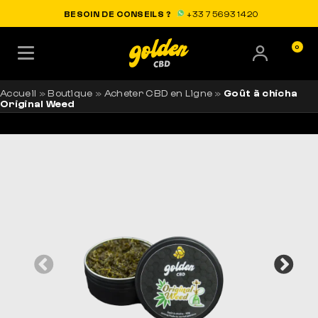
LIVRAISON OFFERTE EN FRANCE
BESOIN DE CONSEILS ?
+33 7 56 93 14 20
0
Accueil
»
Boutique
»
Acheter CBD en Ligne
»
Goût à chicha
Original Weed