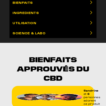
BIENFAITS
INGREDIENTS
UTILISATION
SCIENCE & LABO
BIENFAITS
APPROUVÉS DU
CBD
Sandrine
et
6
personnes
adorent
ce produit