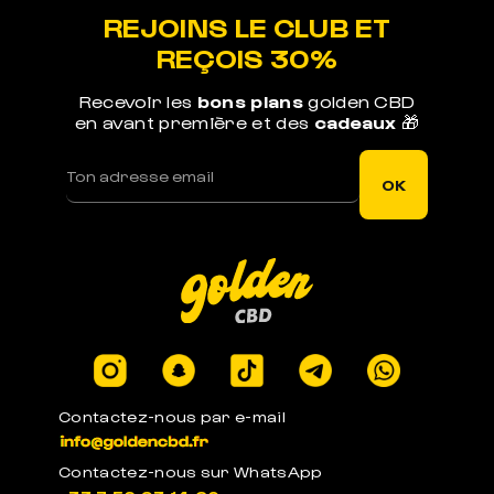
nos produits
REJOINS LE CLUB ET
REÇOIS 30%
Recevoir les
bons plans
golden CBD
en avant première et des
cadeaux
🎁
LIVRAISON RAPIDE
Votre commande est expédiée sous 1j ouvré
OK
LEGAL EN EUROPE
Produits certifiés en laboratoires à -0.3% de
THC
Contactez-nous par e-mail
Contactez-nous sur WhatsApp