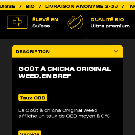
NON AD
ÉLEVÉ EN
QUALITÉ BIO
Suisse
Ultra premium
100% LÉGAL
LIVRAISON
Non addictif
anonyme 2-3j
DESCRIPTION
GOÛT À CHICHA ORIGINAL
WEED, EN BREF
Taux CBD
La Goût à chicha Original Weed
affiche un taux de CBD moyen à 0%
Variété