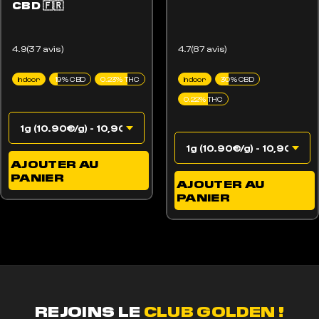
CBD 🇫🇷
4.9(37 avis)
4.7(87 avis)
Indoor
19% CBD
0.23% THC
Indoor
30% CBD
0.22% THC
AJOUTER AU
PANIER
AJOUTER AU
PANIER
REJOINS LE
CLUB GOLDEN !