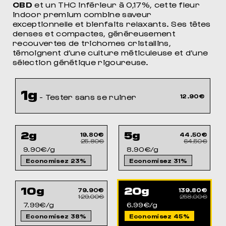
CBD
et un THC inférieur à 0,17%, cette fleur
indoor premium combine saveur
exceptionnelle et bienfaits relaxants. Ses têtes
denses et compactes, généreusement
recouvertes de trichomes cristallins,
témoignent d’une culture méticuleuse et d’une
sélection génétique rigoureuse.
1g
- Tester sans se ruiner
12.90€
2g
5g
19.80€
44.50€
25.80€
64.50€
9.90€/g
8.90€/g
Economisez 23%
Economisez 31%
10g
20g
79.90€
139.80€
129.00€
258.00€
7.99€/g
6.99€/g
Economisez 38%
Economisez 45%