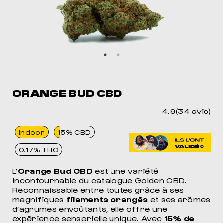
ORANGE BUD CBD
4.9(34 avis)
Indoor
15% CBD
0.17% THC
L’
Orange Bud CBD
est une variété
incontournable du catalogue Golden CBD.
Reconnaissable entre toutes grâce à ses
magnifiques
filaments orangés
et ses arômes
d’agrumes envoûtants, elle offre une
expérience sensorielle unique. Avec
15% de