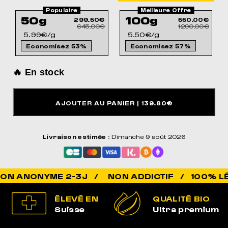
50g
100g
299.50€
550.00€
645.00€
1290.00€
5.99€/g
5.50€/g
Economisez 53%
Economisez 57%
🔥 En stock
AJOUTER AU PANIER
| 139.80€
Livraison estimée
: Dimanche 9 août 2026
NON ADDICTIF / 100% LÉGAL / 
ÉLEVÉ EN
QUALITÉ BIO
Suisse
Ultra premium