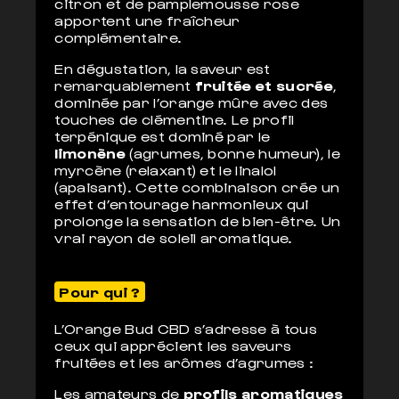
citron et de pamplemousse rose
apportent une fraîcheur
complémentaire.
En dégustation, la saveur est
remarquablement
fruitée et sucrée
,
dominée par l’orange mûre avec des
touches de clémentine. Le profil
terpénique est dominé par le
limonène
(agrumes, bonne humeur), le
myrcène (relaxant) et le linalol
(apaisant). Cette combinaison crée un
effet d’entourage harmonieux qui
prolonge la sensation de bien-être. Un
vrai rayon de soleil aromatique.
Pour qui ?
L’Orange Bud CBD s’adresse à tous
ceux qui apprécient les saveurs
fruitées et les arômes d’agrumes :
Les amateurs de
profils aromatiques