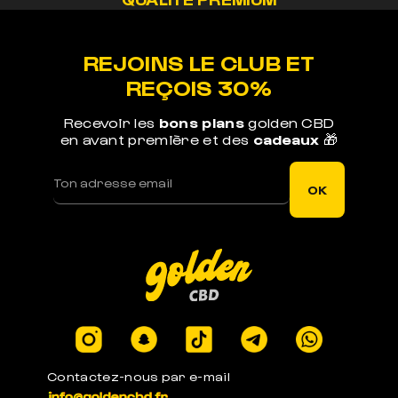
Nos méthodes préservent le cannabinoide de
nos produits
REJOINS LE CLUB ET
REÇOIS 30%
Recevoir les
bons plans
golden CBD
en avant première et des
cadeaux
🎁
LIVRAISON RAPIDE
Votre commande est expédiée sous 1j ouvré
OK
LEGAL EN EUROPE
Produits certifiés en laboratoires à -0.3% de
THC
Contactez-nous par e-mail