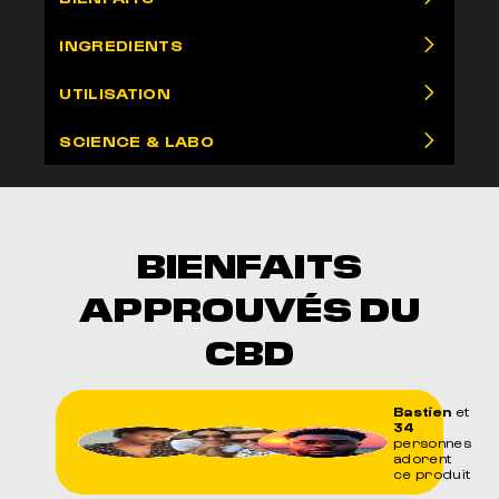
INGREDIENTS
UTILISATION
SCIENCE & LABO
BIENFAITS
APPROUVÉS DU
CBD
Bastien
et
34
personnes
adorent
ce produit