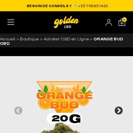
LIVRAISON OFFERTE EN FRANCE
BESOIN DE CONSEILS ?
+33 7 56 93 14 20
0
Accueil
»
Boutique
»
Acheter CBD en Ligne
»
ORANGE BUD
CBD