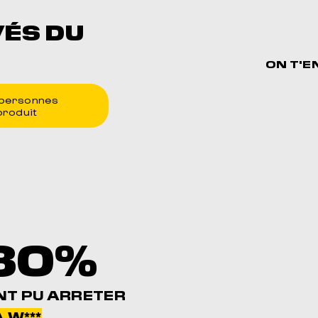
VÉS DU
ON T'E
personnes
produit
80%
NT PU ARRETER
 W***