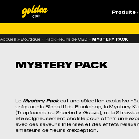
Produits
LI
Accueil
»
Boutique
»
Pack Fleurs de CBD
»
MYSTERY PACK
MYSTERY PACK
Le
Mystery Pack
est une sélection exclusive réu
uniques : la Biscotti du Blackshop, la Mystery K
(Tropicanna ou Sherbet x Guava), et la Strawb
été soigneusement choisie pour offrir une exp
avec des saveurs intenses et des effets relaxan
amateurs de fleurs d’exception.