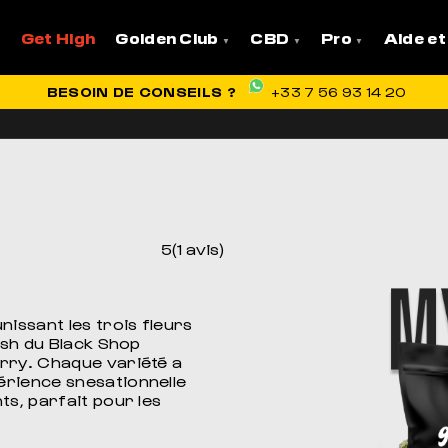
Get High
Golden Club
CBD
Pro
Aide et
VRAISON OFFERTE EN FRANCE
BESOIN DE CONSEILS ?
+33 7 56 93 14 20
5(1 avis)
nissant les trois fleurs
ush du Black Shop
erry. Chaque variété a
érience snesationnelle
ts, parfait pour les