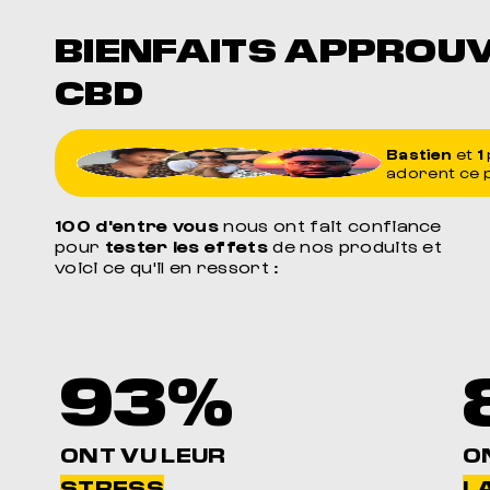
BIENFAITS APPROU
CBD
Bastien
et
1
adorent ce 
100 d'entre vous
nous ont fait confiance
pour
tester les effets
de nos produits et
voici ce qu'il en ressort :
93%
ONT VU LEUR
O
STRESS
LA