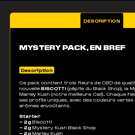
DESCRIPTION
MYSTERY PACK, EN BREF
Description
Ce pack contient trois fleurs de CBD de quali
nouvelle
BISCOTTI
(pépite du Black Shop), la M
Marley Kush (notre meilleure Cali). Chaque fle
ses profils uniques, avec des couleurs vertes
arômes envoûtants.
Starter
– 2g
Biscotti
– 2g
Mystery Kush Black Shop
– 2g
Marley Kush