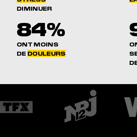
DIMINUER
84%
ONT MOINS
O
DE
DOULEURS
S
D