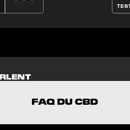
TES
RLENT
NT
FAQ DU CBD
vrai kiff ! Merci
iversal Time)