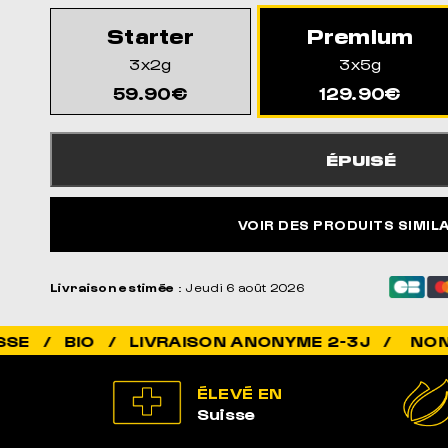
Starter
Premium
3x2g
3x5g
59.90€
129.90€
ÉPUISÉ
VOIR DES PRODUITS SIMIL
Livraison estimée
: Jeudi 6 août 2026
NON ADDICTIF
ÉLEVÉ EN
Suisse