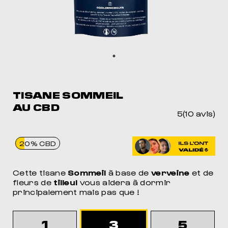
MEIL
POUR DORMIR COMME JAMAIS
TISANE SOMMEIL
AU CBD
5(10 avis)
20% CBD
Cette tisane
Sommeil
à base de
verveine
et de
fleurs de
tilleul
vous aidera à dormir
principalement mais pas que !
1
3
5