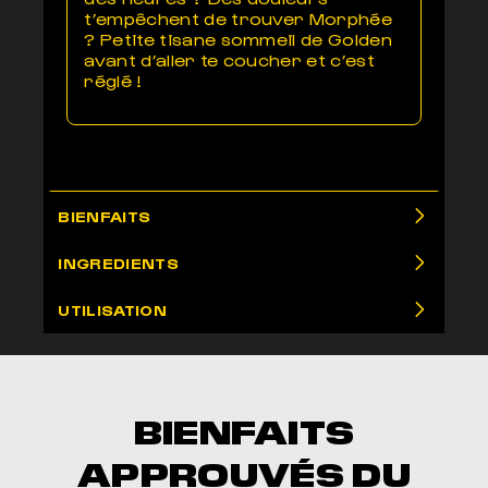
t’empêchent de trouver Morphée
? Petite tisane sommeil de Golden
avant d’aller te coucher et c’est
réglé !
BIENFAITS
INGREDIENTS
UTILISATION
BIENFAITS
APPROUVÉS DU