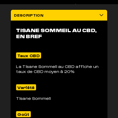
100% LÉGAL
LIVRAISON
Non addictif
anonyme 2-3j
DESCRIPTION
TISANE SOMMEIL AU CBD,
EN BREF
Taux CBD
La Tisane Sommeil au CBD affiche un
taux de CBD moyen à 20%
Variété
Tisane Sommeil
Goût