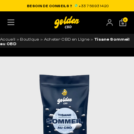
LIVRAISON OFFERTE EN FRANCE
BESOIN DE CONSEILS ?
+33 7 56 93 14 20
0
Accueil
»
Boutique
»
Acheter CBD en Ligne
»
Tisane Sommeil
au CBD