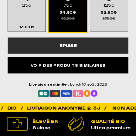
25g
75g
125g
34.90€
52.90€
40.50€
67.50€
13.50€
ÉPUISÉ
VOIR DES PRODUITS SIMILAIRES
Livraison estimée
: Lundi 10 août 2026
NON ADDICTIF
ÉLEVÉ EN
QUALITÉ BIO
Suisse
Ultra premium