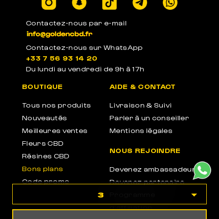
THC
Contactez-nous par e-mail
Contactez-nous sur WhatsApp
+33 7 56 93 14 20
PACKAGE ANONYME
Du lundi au vendredi de 9h à 17h
Emballages anonymes neutres et sans label
BOUTIQUE
AIDE & CONTACT
Tous nos produits
Livraison & Suivi
Nouveautés
Parler à un conseiller
Meilleures ventes
Mentions légales
Fleurs CBD
NOUS REJOINDRE
Résines CBD
Bons plans
Devenez ambassadeur
Code promo
Devenez partenaire
3
Programme
d'affiliation