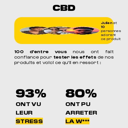
CBD
Julien
et
10
personnes
adorent
ce produit
100 d'entre vous
nous ont fait
confiance pour
tester les effets
de nos
produits et voici ce qu'il en ressort :
93%
80%
ONT VU
ONT PU
LEUR
ARRETER
STRESS
LA W***