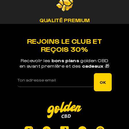
QUALITÉ PREMIUM
Nos méthodes préservent le cannabinoide de
nos produits
REJOINS LE CLUB ET
REÇOIS 30%
Recevoir les
bons plans
golden CBD
en avant première et des
cadeaux
🎁
LIVRAISON RAPIDE
Votre commande est expédiée sous 1j ouvré
OK
LEGAL EN EUROPE
Produits certifiés en laboratoires à -0.3% de