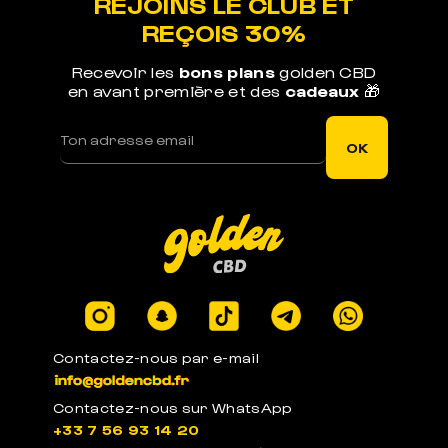
REJOINS LE CLUB ET
REÇOIS 30%
Recevoir les
bons plans
golden CBD
en avant première et des
cadeaux
🎁
LIVRAISON RAPIDE
Votre commande est expédiée sous 1j ouvré
OK
LEGAL EN EUROPE
Produits certifiés en laboratoires à -0.3% de
THC
Contactez-nous par e-mail
Contactez-nous sur WhatsApp
+33 7 56 93 14 20
PACKAGE ANONYME