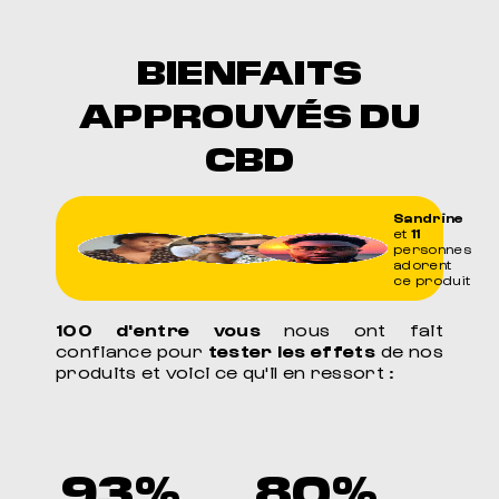
BIENFAITS
APPROUVÉS DU
CBD
Sandrine
et
11
personnes
adorent
ce produit
100 d'entre vous
nous ont fait
confiance pour
tester les effets
de nos
produits et voici ce qu'il en ressort :
93%
80%