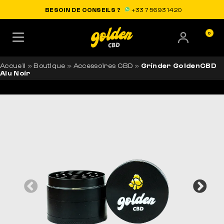
LIVRAISON OFFERTE EN FRANCE
BESOIN DE CONSEILS ?
+33 7 56 93 14 20
0
Accueil
»
Boutique
»
Accessoires CBD
»
Grinder GoldenCBD
Alu Noir