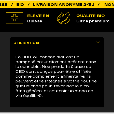
NON ADD
ÉLEVÉ EN
QUALITÉ BIO
Suisse
Ultra premium
100% LÉGAL
LIVRAISON
Non addictif
anonyme 2-3j
UTILISATION
Le CBD, ou cannabidiol, est un
composé naturellement présent dans
le cannabis. Nos produits à base de
CBD sont conçus pour être utilisés
comme complément alimentaire. Ils
peuvent être intégrés à votre routine
quotidienne pour favoriser le bien-
être général et soutenir un mode de
vie équilibré.