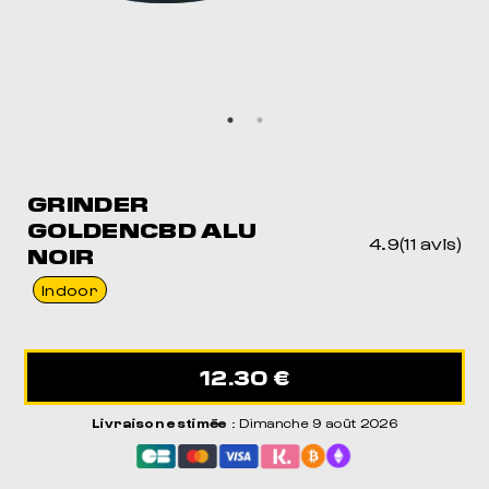
MEIL
POUR DORMIR COMME JAMAIS
GRINDER
GOLDENCBD ALU
4.9(11 avis)
NOIR
Indoor
12.30 €
Livraison estimée
: Dimanche 9 août 2026