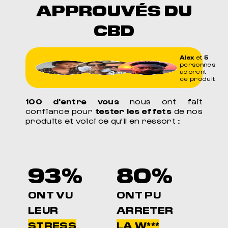
APPROUVÉS DU
CBD
Alex
et
5
personnes
adorent
ce produit
100 d'entre vous
nous ont fait
confiance pour
tester les effets
de nos
produits et voici ce qu'il en ressort :
93%
80%
ONT VU
ONT PU
LEUR
ARRETER
STRESS
LA W***