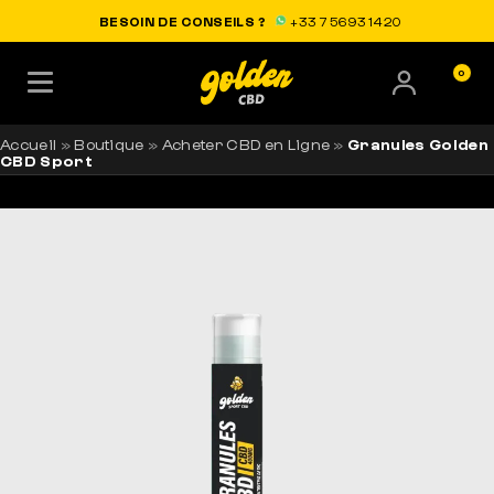
LIVRAISON OFFERTE EN FRANCE
BESOIN DE CONSEILS ?
+33 7 56 93 14 20
0
Accueil
»
Boutique
»
Acheter CBD en Ligne
»
Granules Golden
CBD Sport