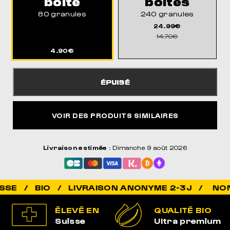
boîte
boîtes
80 granules
240 granules
24.99€
14.70€
4.90€
ÉPUISÉ
VOIR DES PRODUITS SIMILAIRES
Livraison estimée
: Dimanche 9 août 2026
NON ADDI
ÉLEVÉ EN
QUALITÉ BIO
Suisse
Ultra premium