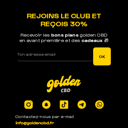
Nos méthodes préservent le cannabinoide de
nos produits
REJOINS LE CLUB ET
REÇOIS 30%
Recevoir les
bons plans
golden CBD
en avant première et des
cadeaux
🎁
LIVRAISON RAPIDE
Votre commande est expédiée sous 1j ouvré
OK
LEGAL EN EUROPE
Produits certifiés en laboratoires à -0.3% de
THC
Contactez-nous par e-mail