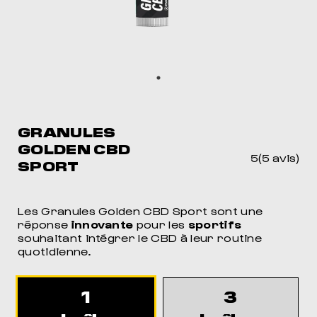
MEIL
POUR DORMIR COMME JAMAIS
GRANULES
GOLDEN CBD
5(5 avis)
SPORT
Les Granules Golden CBD Sport sont une
réponse
innovante
pour les
sportifs
souhaitant intégrer le CBD à leur routine
quotidienne.
1
3