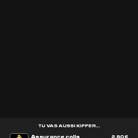
Indoor
11% CBD
Indoor
70% CBD
0.14% THC
0.13% THC
VICTIME DE SON SUCCÈS!
VICTIME DE SON SUCCÈS!
ES OPTIONS PEUVENT ÊTRE CHOISIES SUR LA PAGE DU PRODUIT
RODUIT A PLUSIEURS VARIATIONS. LES OPTIONS PEUVENT ÊTRE CHOISIES SUR LA PA
MIMOSA CBD
SWEET CANDIES
10MG DE CBD
TU VAS AUSSI KIFFER...
5(27 avis)
5(7 avis)
Assurance colis
2,90
€