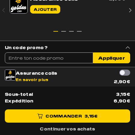
Indoor
22% CBD
Indoor
CBD
AJOUTER
0.21% THC
VICTIME DE SON SUCCÈS!
VICTIME DE SON SUCCÈS!
ES OPTIONS PEUVENT ÊTRE CHOISIES SUR LA PAGE DU PRODUIT
RODUIT A PLUSIEURS VARIATIONS. LES OPTIONS PEUVENT ÊTRE CHOISIES SUR LA PA
Un code promo ?
Appliquer
Assurance colis
En savoir plus
2,90
€
Sous-total
3,15
€
Expédition
6,90
€
HUILE DE
HUILE SOMMEIL
CANNABIS CBD
(CBD+CBN+
30% FULL
COMMANDER
3,15
€
MÉLATONINE)
SPECTRUM
4.9(26 avis)
4.8(12 avis)
Continuer vos achats