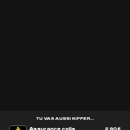
Indoor
11% CBD
Indoor
70% CBD
0.14% THC
0.13% THC
VICTIME DE SON SUCCÈS!
VICTIME DE SON SUCCÈS!
ES OPTIONS PEUVENT ÊTRE CHOISIES SUR LA PAGE DU PRODUIT
RODUIT A PLUSIEURS VARIATIONS. LES OPTIONS PEUVENT ÊTRE CHOISIES SUR LA PA
MIMOSA CBD
SWEET CANDIES
10MG DE CBD
TU VAS AUSSI KIFFER...
5(27 avis)
5(7 avis)
Assurance colis
2,90
€