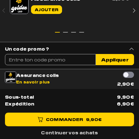
Indoor
22% CBD
Indoor
CBD
AJOUTER
0.21% THC
VICTIME DE SON SUCCÈS!
VICTIME DE SON SUCCÈS!
ES OPTIONS PEUVENT ÊTRE CHOISIES SUR LA PAGE DU PRODUIT
RODUIT A PLUSIEURS VARIATIONS. LES OPTIONS PEUVENT ÊTRE CHOISIES SUR LA PA
Un code promo ?
Appliquer
Assurance colis
En savoir plus
2,90
€
Sous-total
9,90
€
Expédition
6,90
€
HUILE DE
HUILE SOMMEIL
CANNABIS CBD
(CBD+CBN+
30% FULL
COMMANDER
9,90
€
MÉLATONINE)
SPECTRUM
4.9(26 avis)
4.8(12 avis)
Continuer vos achats