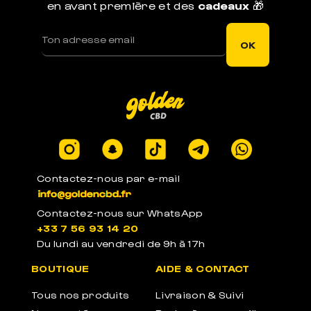
en avant première et des
cadeaux
🎁
LIVRAISON RAPIDE
Votre commande est expédiée sous 1j ouvré
OK
LEGAL EN EUROPE
Produits certifiés en laboratoires à -0.3% de
THC
Contactez-nous par e-mail
Contactez-nous sur WhatsApp
+33 7 56 93 14 20
Du lundi au vendredi de 9h à 17h
PACKAGE ANONYME
BOUTIQUE
AIDE & CONTACT
Emballages anonymes neutres et sans label
Tous nos produits
Livraison & Suivi