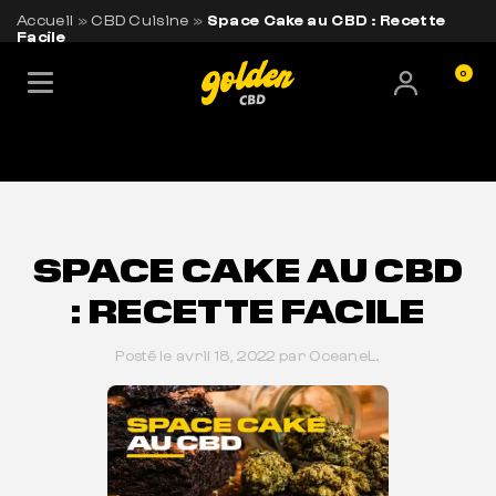
Accueil
»
CBD Cuisine
»
Space Cake au CBD : Recette
Facile
0
LIVRAISON OFFERTE EN FRANCE
BESOIN DE CONSEILS ?
+33 7 56 93 14 20
SPACE CAKE AU CBD
: RECETTE FACILE
Posté le avril 18, 2022 par OceaneL.