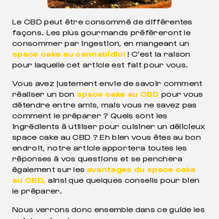
Le CBD peut être consommé de différentes
façons. Les plus gourmands préfèreront le
consommer par ingestion, en mangeant un
space cake au cannabidiol
! C’est la raison
pour laquelle cet article est fait pour vous.
Vous avez justement envie de savoir comment
réaliser un bon
space cake au CBD
pour vous
détendre entre amis, mais vous ne savez pas
comment le préparer ? Quels sont les
ingrédients à utiliser pour cuisiner un délicieux
space cake au CBD ? Eh bien vous êtes au bon
MEIL
endroit, notre article apportera toutes les
POUR DORMIR COMME JAMAIS
réponses à vos questions et se penchera
également sur les
avantages du space cake
au CBD,
ainsi que quelques conseils pour bien
le préparer.
Nous verrons donc ensemble dans ce guide les