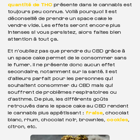
quantité de THC
présente dans le cannabis est
toujours peu connue. Voilà pourquoi il est
déconseillé de prendre un space cake le
vendre vide. Les effets seront encore plus
intenses si vous persistez, alors faites bien
attention à tout ça.
Et n’oubliez pas que prendre du CBD grâce à
un space cake permet de le consommer sans
le fumer. Il ne présente donc aucun effet
secondaire, notamment sur la santé. Il est
d’ailleurs parfait pour les personnes qui
souhaitent consommer du CBD mais qui
souffrent de problèmes respiratoires ou
d’asthme. De plus, les différents goûts
retrouvés dans le space cake au CBD rendent
le cannabis plus appétissant :
fraise
, chocolat
blanc, rhum, chocolat noir, brownies,
cookies
,
citron, etc.