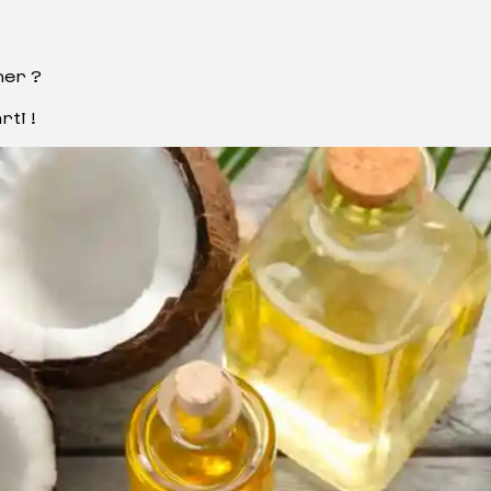
ner ?
rti !