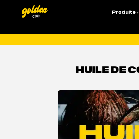
Accueil
»
CBD Santé
»
Huile de Coco au CBD : Recet
Produits
LI
HUILE DE C