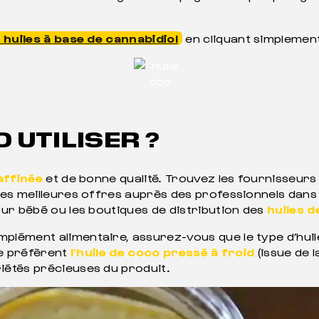
 huiles à base de cannabidiol
en cliquant simplement
 UTILISER ?
affinée
et de bonne qualité. Trouvez les fournisseurs
es meilleures offres auprès des professionnels dans l
ur bébé ou les boutiques de distribution des
huiles 
lément alimentaire, assurez-vous que le type d’huile
ie préfèrent
l’huile de coco pressé à froid
(issue de 
iétés précieuses du produit.