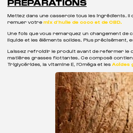
PRÉPARATIONS
Mettez dans une casserole tous les ingrédients. I
remuer votre
mix d’huile de coco et de CBD.
Une fois que vous remarquez un changement de coul
liquide et les éléments solides. Plus précisément,
Laissez refroidir le produit avant de refermer le c
matières grasses flottantes. Ce composé contient d
Triglycérides, la vitamine E, l’Oméga et les
Acides 