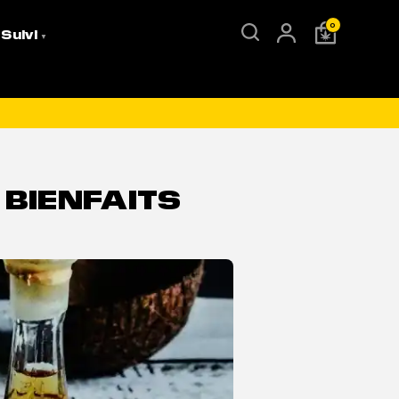
0
 Suivi
& BIENFAITS