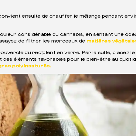
l convient ensuite de chauffer le mélange pendant en
eur considérable du cannabis, en sentant une odeur ir
 essayez de filtrer les morceaux de
matières végétale
ouvercle du récipient en verre. Par la suite, placez l
es éléments favorables pour le bien-être au quotidien,
gras polyinsaturés.