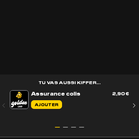
Recevoir les
bons plans
golden CBD
en avant première et des
cadeaux
🎁
OK
TU VAS AUSSI KIFFER...
Assurance colis
2,90
€
Contactez-nous par e-mail
AJOUTER
Contactez-nous sur WhatsApp
+33 7 56 93 14 20
Du lundi au vendredi de 9h à 17h
BOUTIQUE
AIDE & CONTACT