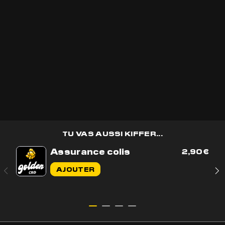
Recevoir les
bons plans
golden CBD
en avant première et des
cadeaux
🎁
OK
TU VAS AUSSI KIFFER...
Assurance colis
2,90
€
Contactez-nous par e-mail
AJOUTER
Contactez-nous sur WhatsApp
+33 7 56 93 14 20
Du lundi au vendredi de 9h à 17h
BOUTIQUE
AIDE & CONTACT