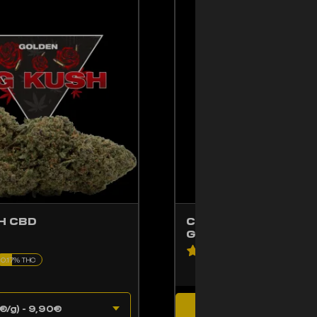
ENT ÊTRE CHOISIES SUR LA PAGE DU PRODUIT
CE PRODUIT A PLUSIE
H CBD
CENDRIER POUSSOI
GOLDENCBD
5(3 avis)
0.17% THC
AJOUTER AU PAN