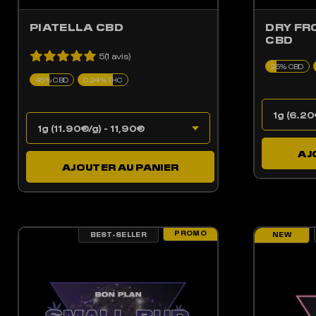
PIATELLA CBD
DRY FR
CBD
5(1 avis)
25% CBD
45% CBD
0.24% THC
AJ
AJOUTER AU PANIER
PROMO
BEST-SELLER
NEW
LES OPTIONS PEUVENT ÊTRE CHOISIES SUR LA PAGE DU PRODUIT
CE PRODUIT A PLUSIEURS VARIATIONS. LES OPTIONS PEUV