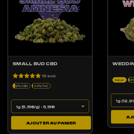
SMALL BUD CBD
WEDDIN
5(1 avis)
Indoor
8
12% CBD
0.11% THC
AJ
AJOUTER AU PANIER