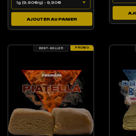
AJ
AJOUTER AU PANIER
PROMO
BEST-SELLER
LES OPTIONS PEUVENT ÊTRE CHOISIES SUR LA PAGE DU PRODUIT
CE PRODUIT A PLUSIEURS VARIATIONS. LES OPTIONS PEUV
CE 