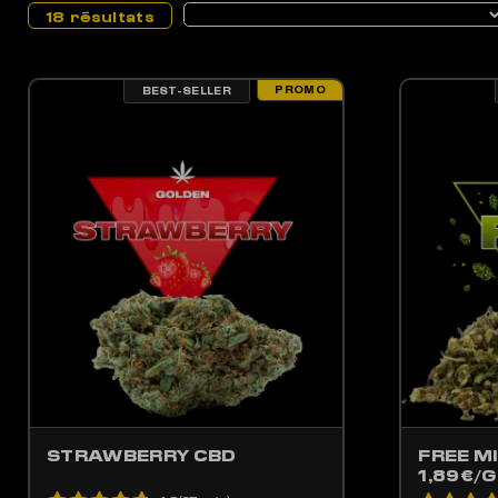
18 résultats
PROMO
BEST-SELLER
LES OPTIONS PEUVENT ÊTRE CHOISIES SUR LA PAGE DU PRODUIT
CE PRODUIT A PLUSIEURS VARIATIONS. LES OPTIONS PEUV
CE 
STRAWBERRY CBD
FREE MI
1,89€/G