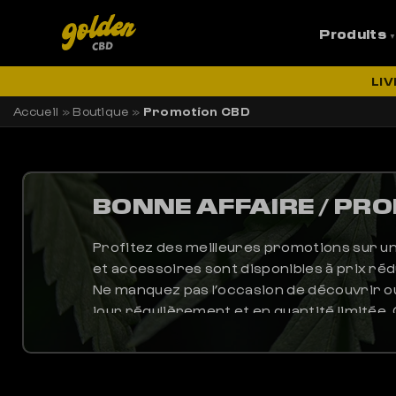
Produits
LI
Accueil
»
Boutique
»
Promotion CBD
BONNE AFFAIRE / PR
Profitez des meilleures promotions sur une
et accessoires sont disponibles à prix réd
Ne manquez pas l’occasion de découvrir o
jour régulièrement et en quantité limitée