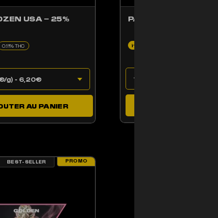
OZEN USA – 25%
PAPAYA INDOOR CB
Indoor
10% CBD
0.11% THC
0.11% THC
AJOUTER AU PAN
OUTER AU PANIER
PROMO
BEST-SELLER
ENT ÊTRE CHOISIES SUR LA PAGE DU PRODUIT