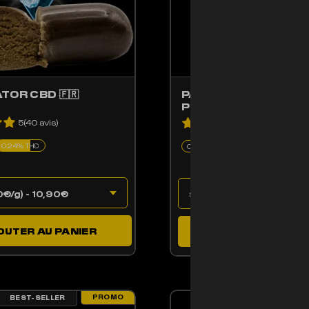
ATOR CBD 🇫🇷
PACK GOLDEN BON
PLANS
5(40 avis)
4.9(17 avis)
0.24% THC
CBD
OUTER AU PANIER
AJOUTER AU PAN
PROMO
BEST-SELLER