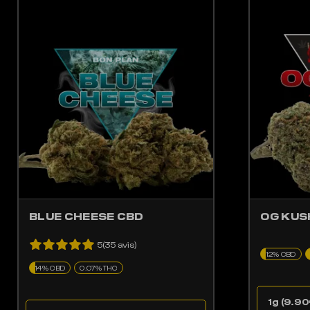
LES OPTIONS PEUVENT ÊTRE CHOISIES SUR LA PAGE DU PRODUIT
CE PRODUIT A PLUSIEURS VARIATIONS. LES OPTIONS PEUV
BLUE CHEESE CBD
OG KUS
5(35 avis)
12% CBD
14% CBD
0.07% THC