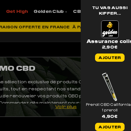
TU VAS AUSSI
Get High
Golden Club
CBD
Pro
Aide et
KIFFER...
VRAISON OFFERTE EN FRANCE
À PARTIR DE 69€ D'ACH
Assurance coli
2,90
€
AJOUTER
OMO CBD
 sélection exclusive de produits CBD de qualité premium.
uits, tout en respectant nos standards élevés de pureté 
u de renouveler vos produits CBD préférés à des tarifs
. Commandez dès maintenant pour bénéficier d’une expé
Preroll CBD California
Voir plus
1 preroll
4,90
€
AJOUTER