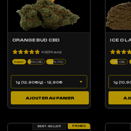
ORANGE BUD CBD
ICE O L
4.9(34 avis)
Indoor
15% CBD
0.17% THC
41% CBD
AJOUTER AU PANIER
AJ
PROMO
BEST-SELLER