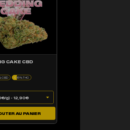
G CAKE CBD
% CBD
0.15% THC
OUTER AU PANIER