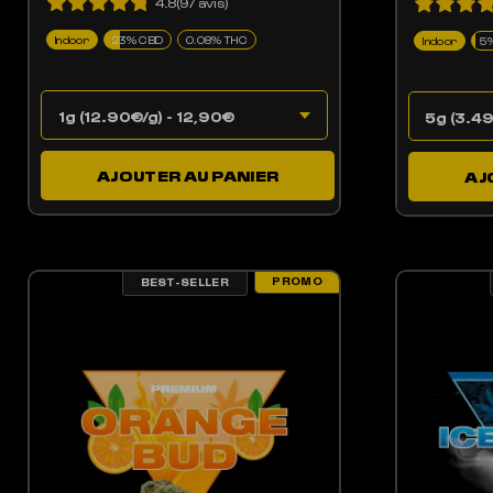
4.8(97 avis)
Indoor
23% CBD
0.08% THC
Indoor
5
AJOUTER AU PANIER
AJ
PROMO
BEST-SELLER
LES OPTIONS PEUVENT ÊTRE CHOISIES SUR LA PAGE DU PRODUIT
CE PRODUIT A PLUSIEURS VARIATIONS. LES OPTIONS PEUV
CE 