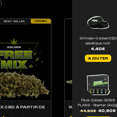
PROMO
BEST-SELLER
BEST-SELLER
ENT ÊTRE CHOISIES SUR LA PAGE DU PRODUIT
PRODUIT A PLUSIEURS VARIATIONS. LES OPTIONS PEUVENT ÊTRE CHOISIE
CE PRODUIT A PLUSIE
Grinder GoldenCBD
plastique noir
4,40
€
AJOUTER
Pack Golden BONS
PLANS - Starter (4x2g
X CBD À PARTIR DE
WHITE WIDOW CBD
Le
40,90
€
44,90
€
prix