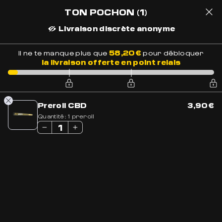
LIVRAISON OFFERTE EN FRANCE
À PARTIR DE 69€ D'ACHATS
TON POCHON
(1)
Livraison discrète anonyme
1
58,20
€
Il ne te manque plus que
pour débloquer
la livraison offerte en point relais
Accueil
»
Boutique
»
Accessoires CBD
Preroll CBD
3,90
€
Quantité:
1 preroll
Les meilleurs accessoires CBD pour
une Expérience Complète
Chez Golden CBD, nous enrichissons votre
expérience avec une gamme d’accessoires
soigneusement sélectionnés pour sublimer
votre consommation. Profitez d’outils
essentiels comme nos grinders précis,