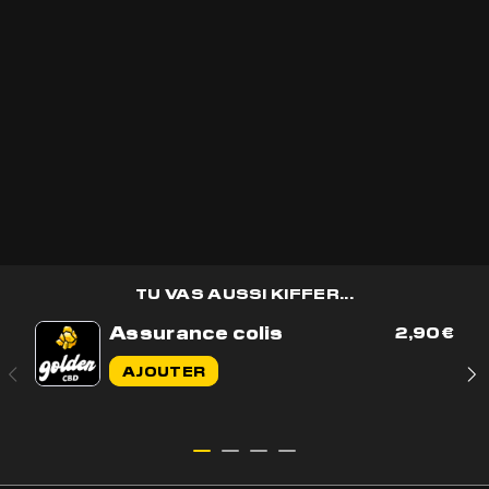
Recevoir les
bons plans
golden CBD
en avant première et des
cadeaux
🎁
OK
TU VAS AUSSI KIFFER...
Assurance colis
2,90
€
Contactez-nous par e-mail
AJOUTER
Contactez-nous sur WhatsApp
+33 7 56 93 14 20
Du lundi au vendredi de 9h à 17h
BOUTIQUE
AIDE & CONTACT