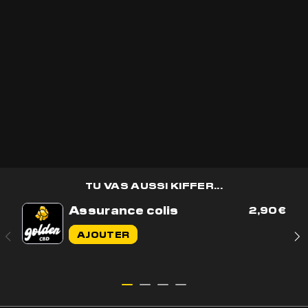
Recevoir les
bons plans
golden CBD
en avant première et des
cadeaux
🎁
OK
TU VAS AUSSI KIFFER...
Assurance colis
2,90
€
Contactez-nous par e-mail
AJOUTER
Contactez-nous sur WhatsApp
+33 7 56 93 14 20
Du lundi au vendredi de 9h à 17h
BOUTIQUE
AIDE & CONTACT