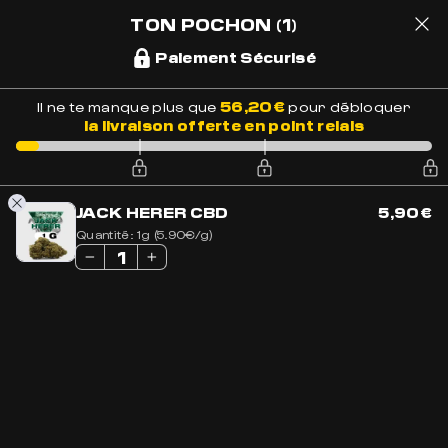
Accueil
»
Nouveautés
TON POCHON
(1)
Paiement Sécurisé
LIVRAISON OFFERTE EN FRANCE
BESOIN DE CONSEILS ?
+33 7 56 93 14 20
1
56,20
€
Il ne te manque plus que
pour débloquer
la livraison offerte en point relais
Accueil
»
Nouveautés
JACK HERER CBD
5,90
€
Quantité:
1g (5.90€/g)
NOUVEAUTÉS
11 résultats affichés
PROMO
NEW
NEW
BEST-SELLER
BEST-SELLER