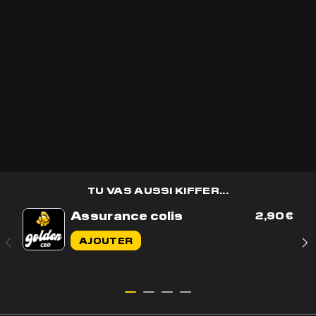
Recevoir les
bons plans
golden CBD
en avant première et des
cadeaux
🎁
OK
TU VAS AUSSI KIFFER...
Assurance colis
2,90
€
Contactez-nous par e-mail
AJOUTER
Contactez-nous sur WhatsApp
+33 7 56 93 14 20
Du lundi au vendredi de 9h à 17h
BOUTIQUE
AIDE & CONTACT