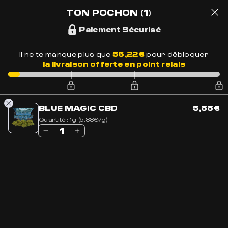
Accueil
»
Nouveautés
TON POCHON
(1)
Paiement Sécurisé
LIVRAISON OFFERTE EN FRANCE
BESOIN DE CONSEILS ?
+33 7 56 93 14 20
1
56,22
€
Il ne te manque plus que
pour débloquer
la livraison offerte en point relais
Accueil
»
Nouveautés
BLUE MAGIC CBD
5,88
€
Quantité:
1g (5.88€/g)
NOUVEAUTÉS
11 résultats affichés
PROMO
NEW
NEW
BEST-SELLER
BEST-SELLER