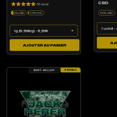
CBD
5(1 avis)
12% CBD
0.11% THC
AJ
AJOUTER AU PANIER
PROMO
BEST-SELLER
LES OPTIONS PEUVENT ÊTRE CHOISIES SUR LA PAGE DU PRODUIT