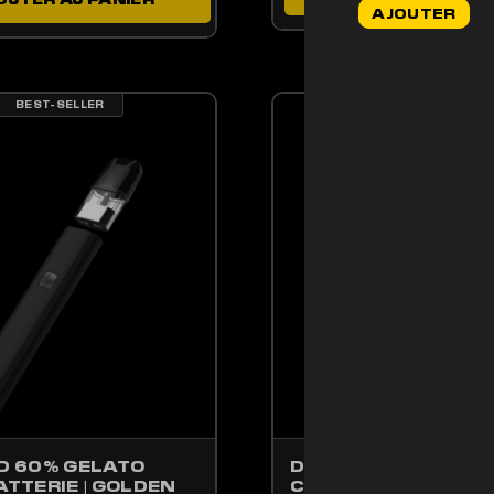
AJOUTER
initial
était :
44,90€.
BEST-SELLER
BEST-SELLER
ENT ÊTRE CHOISIES SUR LA PAGE DU PRODUIT
PRODUIT A PLUSIEURS VARIATIONS. LES OPTIONS PEUVENT ÊTRE CHOISIE
CE PRODUIT A PLUSIE
D 60% GELATO
DRY FROZEN USA – 
ATTERIE | GOLDEN
CBD