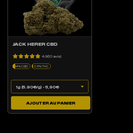
JACK HERER CBD
4.9(10 avis)
14% CBD
0.11% THC
AJOUTER AU PANIER