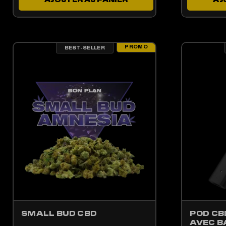
PROMO
BEST-SELLER
LES OPTIONS PEUVENT ÊTRE CHOISIES SUR LA PAGE DU PRODUIT
CE PRODUIT A PLUSIEURS VARIATIONS. LES OPTIONS PEUV
CE 
SMALL BUD CBD
POD CB
AVEC B