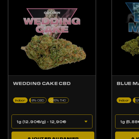
LES OPTIONS PEUVENT ÊTRE CHOISIES SUR LA PAGE DU PRODUIT
CE PRODUIT A PLUSIEURS VARIATIONS. LES OPTIONS PEUV
WEDDING CAKE CBD
BLUE M
Indoor
8% CBD
0.15% THC
Indoor
1
AJOUTER AU PANIER
AJ