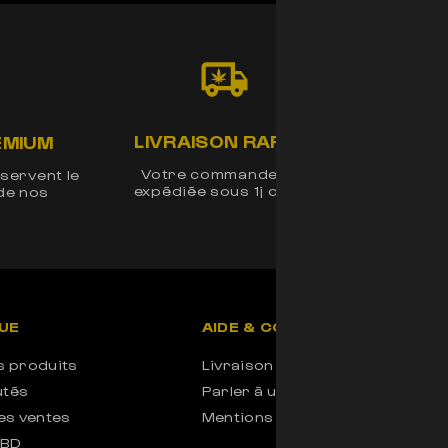
LIVRAISON RAPIDE
LEGA
EMIUM
Votre commande est
Produi
servent le
expédiée sous 1j ouvré
laboratoi
de nos
s
UE
AIDE & CONTACT
s produits
Livraison & Suivi
utés
Parler à un conseiller
es ventes
Mentions légales
CBD