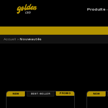
Accueil
»
Nouveautés
Produits
LI
Accueil
»
Nouveautés
PROMO
BEST-SELLER
NEW
NEW
CE 