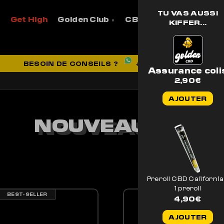
TU VAS AUSSI
Get High
Golden Club
CBD
Pro
Aide et
KIFFER...
VRAISON OFFERTE EN FRANCE
BESOIN DE CONSEILS ?
+33 7 56 93 14 20
Assurance coli
2,90
€
AJOUTER
NOUVEAUTÉS
Preroll CBD California
1 preroll
BEST-SELLER
BEST-SELLER
4,90
€
AJOUTER
PRODUIT A PLUSIEURS VARIATIONS. LES OPTIONS PEUVENT ÊTRE CHOISIE
CE PRODUIT A PLUSIE