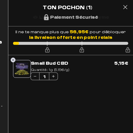
TON POCHON
(1)
1
 Suivi
Paiement Sécurisé
56,95
€
Il ne te manque plus que
pour débloquer
la livraison offerte en point relais
s
Small Bud CBD
5,15
€
Quantité:
1g (5.15€/g)
11 résultats affichés
 -
PROMO
BEST-SELLER
S SUR LA PAGE DU PRODUIT
URS VARIATIONS. LES OPTIONS PEUVENT ÊTRE CHOISIES SUR LA PAGE DU