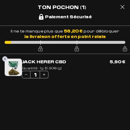
LIVRAISON OFFERTE EN FRANCE
BESOIN DE CONSEILS ?
+33 7 56 93 14 20
TON POCHON
(1)
Paiement Sécurisé
1
56,20
€
Il ne te manque plus que
pour débloquer
LE MEILLEUR CBD
la livraison offerte en point relais
JACK HERER CBD
5,90
€
H
IGH
Quantité:
1g (5.90€/g)
Q
UALITY
&
C
HILL