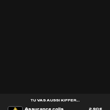
TU VAS AUSSI
KIFFER...
Que vous souhaitiez en savoir plus sur ses
propriétés thérapeutiques, découvrir de
nouvelles façons de l'intégrer à votre
quotidien ou simplement explorer le monde
fascinant du cannabis médicinal, notre équipe
est là pour vous guider. Préparez-vous à
plonger dans un univers où la science
rencontre la nature pour vous offrir bien-
être et équilibre.
VOIR PLUS D'ARTICLES
TU VAS AUSSI KIFFER...
Assurance colis
2,90
€