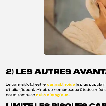
2) LES AUTRES AVANT
Le cannabidiol est le
cannabinoïde
le plus populai
d’huile (flacon). Ainsi, de nombreuses études médi
cette fameuse
huile biologique
.
LIMITE LES RISQUES C