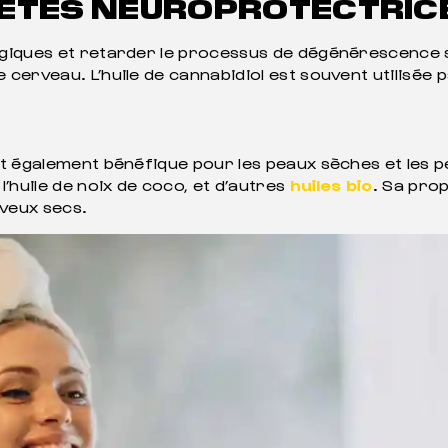
IÉTÉS NEUROPROTECTRIC
iques et retarder le processus de dégénérescence sui
le cerveau. L’huile de cannabidiol est souvent utilisée 
st également bénéfique pour les peaux sèches et les pea
’huile de noix de coco, et d’autres
huiles bio
. Sa pro
eveux secs.