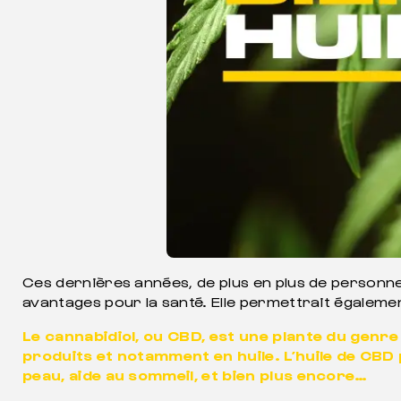
Ces dernières années, de plus en plus de personne
avantages pour la santé. Elle permettrait égaleme
Le cannabidiol, ou CBD, est une plante du genre 
produits et notamment en huile. L’huile de CBD 
peau, aide au sommeil, et bien plus encore…