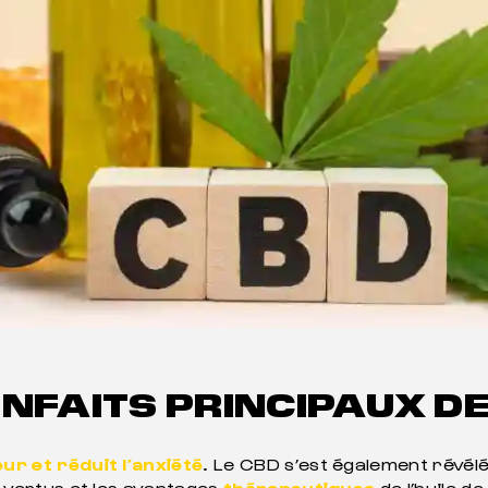
ENFAITS PRINCIPAUX DE 
eur et réduit l’anxiété
. Le CBD s’est également révél
es vertus et les avantages
thérapeutiques
de l’huile d