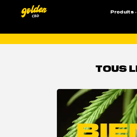
Accueil
»
CBD Santé
»
Tous les Bienfaits de l’Huile 
Produits
LI
TOUS L