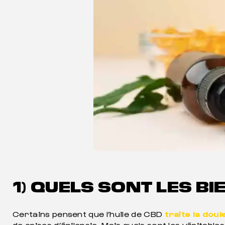
1) QUELS SONT LES BI
Certains pensent que l’huile de CBD
traite la doul
de crises d’épilepsie. Mais quels sont les véritabl