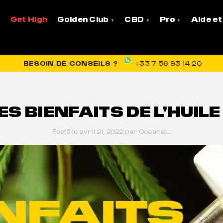
de CBD
Get High
Golden Club
CBD
Pro
Aide et
VRAISON OFFERTE EN FRANCE
BESOIN DE CONSEILS ?
+33 7 56 93 14 20
ES BIENFAITS DE L’HUILE
Posté le avril 21, 2022 par OceaneL.