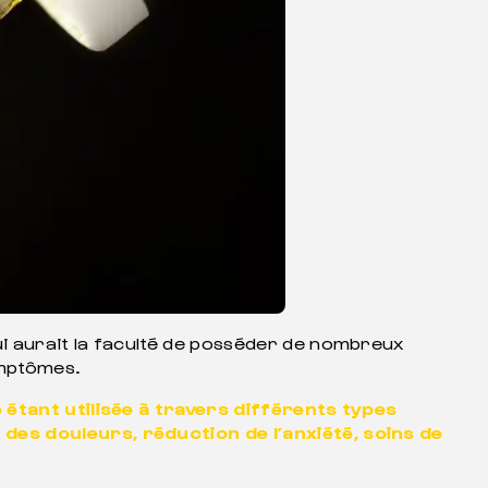
qui aurait la faculté de posséder de nombreux
ymptômes.
 étant utilisée à travers différents types
des douleurs, réduction de l’anxiété, soins de