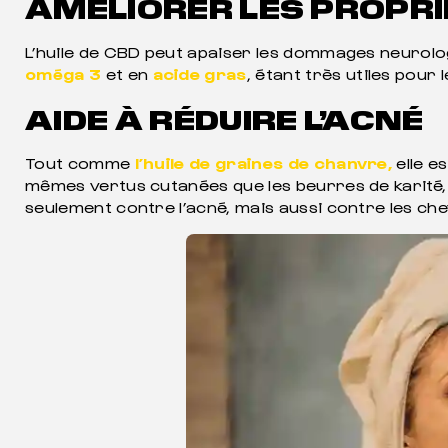
AMÉLIORER LES PROPR
L’huile de CBD peut apaiser les dommages neurolog
oméga 3
et en
acide gras
, étant très utiles pour 
AIDE À RÉDUIRE L’ACNÉ
Tout comme
l’huile de graines de chanvre,
elle e
mêmes vertus cutanées que les beurres de karité, l
seulement contre l’acné, mais aussi contre les ch