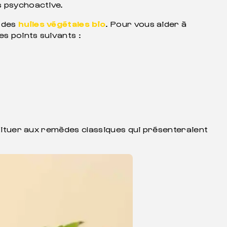
as psychoactive.
e des
huiles végétales bio
. Pour vous aider à
es points suivants :
bstituer aux remèdes classiques qui présenteraient