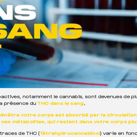
oactives, notamment le cannabis, sont devenues de pl
 la présence du
THC dans le sang
.
énètre votre corps est absorbé par la circulation 
 ces métabolites, qui restent dans votre corps pl
 traces de THC (
Tétrahydrocannabinol
) varie en fon