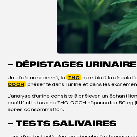
– DÉPISTAGES URINAIR
Une fois consommé, le
THC
se mêle à la circulat
COOH
présente dans l’urine et dans les excrémen
L’analyse d’urine consiste à prélever un échantil
positif si le taux de THC-COOH dépasse les 50 ng (
après consommation.
– TESTS SALIVAIRES
Lors d’un test salivaire, on cherche à y trouver de