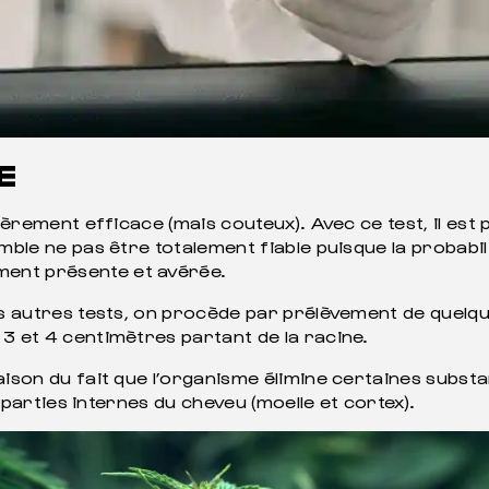
E
lièrement efficace (mais couteux). Avec ce test, il es
emble ne pas être totalement fiable puisque la probabi
ment présente et avérée.
des autres tests, on procède par prélèvement de quelq
 3 et 4 centimètres partant de la racine.
aison du fait que l’organisme élimine certaines substa
s parties internes du cheveu (moelle et cortex).