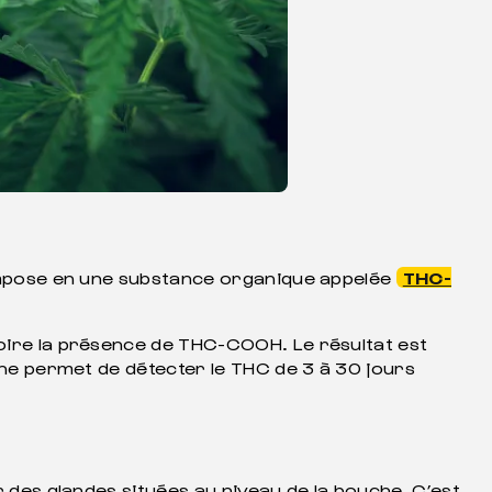
décompose en une substance organique appelée
THC-
toire la présence de THC-COOH. Le résultat est
rine permet de détecter le THC de 3 à 30 jours
r des glandes situées au niveau de la bouche. C’est