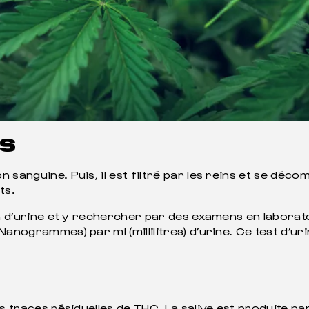
ES
ion sanguine. Puis, il est filtré par les reins et se 
ts.
lon d’urine et y rechercher par des examens en labora
Nanogrammes) par ml (millilitres) d’urine. Ce test d’u
s traces résiduelles de THC. La salive est produite pa