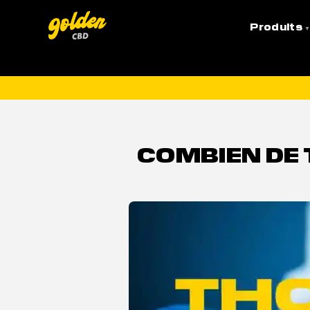
Accueil
»
THC
»
Combien de temps le THC reste da
Produits
LI
COMBIEN DE 