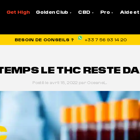
ns le sang ?
Get High
Golden Club
CBD
Pro
Aide et
VRAISON OFFERTE EN FRANCE
BESOIN DE CONSEILS ?
+33 7 56 93 14 20
TEMPS LE THC RESTE DA
Posté le avril 18, 2022 par OceaneL.