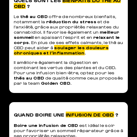
QUELS SONT LES
BIENFAITS DU THÉ AU
CBD
?
Le
thé au CBD
offre de nombreux bienfaits,
notamment la
réduction du stress
et de
l’anxiété, grâce aux propriétés relaxantes du
cannabidiol. Il favorise également un
meilleur
sommeil
en apaisant l’esprit et en
relaxant le
corps
. En plus de ses effets calmants, le thé au
CBD peut aider à
soulager les douleurs
chroniques et l’inflammation
.
Il améliore également la digestion en
combinant les vertus des plantes et du CBD.
Pour une infusion bien-être, optez pour les
thés au CBD
de qualité comme ceux proposés
par la team
Golden CBD
.
QUAND BOIRE UNE
INFUSION DE CBD
?
Boire une infusion de CBD
est idéal le soir
pour favoriser un sommeil réparateur grâce à
ses propriétés relaxantes.