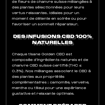
de fleurs de chanvre suisse mélangées à
des plantes sélectionnées pour leurs
vertus relaxantes. Idéales pour un
moment de détente en soirée ou pour
favoriser un sommeil réparateur.
MEIL
DES INFUSIONS CBD 100%
POUR DORMIR COMME JAMAIS
NATURELLES
Chaque tisane Golden CBD est
composée d’ingrédients naturels et de
chanvre CBD suisse certifié (THC ≤
0.3%). Nos mélanges associent le CBD à
des plantes aux propriétés
complémentaires : camomille, verveine,
menthe ou tilleul pour une expérience
gustative et relaxante optimale.