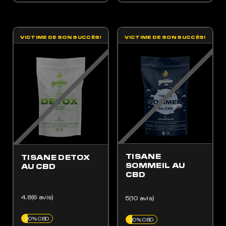
VICTIME DE SON SUCCÈS!
VICTIME DE SON SUCCÈS!
ES OPTIONS PEUVENT ÊTRE CHOISIES SUR LA PAGE DU PRODUIT
 PRODUIT A PLUSIEURS VARIATIONS. LES OPTIONS PEUVENT ÊTRE CHOISIES SUR LA
TISANE
TISANE DETOX
SOMMEIL AU
AU CBD
CBD
4.8(6 avis)
5(10 avis)
20% CBD
20% CBD