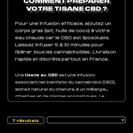
COMMENT PRÉPARER
VOTRE TISANE CBD ?
Pour une infusion efficace, ajoutez un
corps gras (lait, huile de coco) à votre
eau chaude car le CBD est liposoluble.
Laissez infuser 5 à 10 minutes pour
libérer tous les cannabinoïdes. Livraison
rapide et discrète partout en France.
Une
tisane au CBD
est une infusion
associant les bienfaits du cannabidiol (CBD),
extrait naturel du chanvre, à un mélange
d’herbes et de plantes aromatiques. Le
chanvre (
Cannabis sativa
), cultivé depuis des
millénaires, est ici utilisé pour sa teneur en
CBD, un composé non psychoactif reconnu
7 résultats
pour ses
propriétés relaxantes
et
anti-
stress
, contrairement au THC, qui provoque