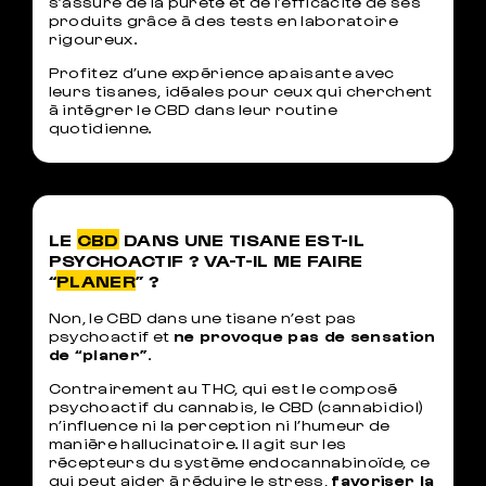
s’assure de la pureté et de l’efficacité de ses
produits grâce à des tests en laboratoire
rigoureux.
Profitez d’une expérience apaisante avec
leurs tisanes, idéales pour ceux qui cherchent
à intégrer le CBD dans leur routine
quotidienne.
LE
CBD
DANS UNE TISANE EST-IL
PSYCHOACTIF ? VA-T-IL ME FAIRE
“
PLANER
” ?
Non, le CBD dans une tisane n’est pas
psychoactif et
ne provoque pas de sensation
de “planer”
.
Contrairement au THC, qui est le composé
psychoactif du cannabis, le CBD (cannabidiol)
n’influence ni la perception ni l’humeur de
manière hallucinatoire. Il agit sur les
récepteurs du système endocannabinoïde, ce
qui peut aider à réduire le stress,
favoriser la