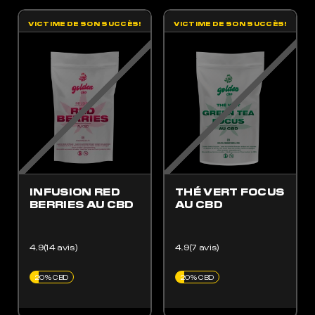
des effets euphorisants.
VICTIME DE SON SUCCÈS!
VICTIME DE SON SUCCÈS!
ES OPTIONS PEUVENT ÊTRE CHOISIES SUR LA PAGE DU PRODUIT
 PRODUIT A PLUSIEURS VARIATIONS. LES OPTIONS PEUVENT ÊTRE CHOISIES SUR LA
INFUSION RED
THÉ VERT FOCUS
BERRIES AU CBD
AU CBD
4.9(14 avis)
4.9(7 avis)
20% CBD
20% CBD