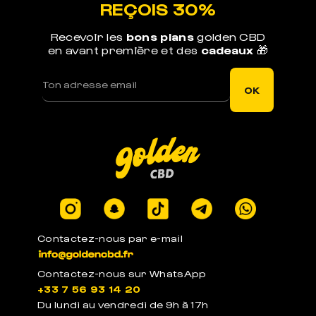
REÇOIS 30%
Recevoir les
bons plans
golden CBD
en avant première et des
cadeaux
🎁
LIVRAISON RAPIDE
Votre commande est expédiée sous 1j ouvré
OK
LEGAL EN EUROPE
Produits certifiés en laboratoires à -0.3% de
THC
Contactez-nous par e-mail
Contactez-nous sur WhatsApp
+33 7 56 93 14 20
PACKAGE ANONYME
Du lundi au vendredi de 9h à 17h