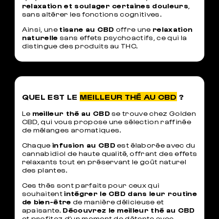
relaxation et soulager certaines douleurs
,
sans altérer les fonctions cognitives.
Ainsi, une
tisane au CBD
offre une
relaxation
naturelle
sans effets psychoactifs, ce qui la
distingue des produits au THC.
QUEL EST LE
MEILLEUR THÉ AU CBD
?
Le
meilleur thé au CBD
se trouve chez Golden
CBD, qui vous propose une sélection raffinée
de mélanges aromatiques.
Chaque
infusion au CBD
est élaborée avec du
cannabidiol de haute qualité, offrant des effets
relaxants tout en préservant le goût naturel
des plantes.
Ces thés sont parfaits pour ceux qui
souhaitent
intégrer le CBD dans leur routine
de bien-être
de manière délicieuse et
apaisante.
Découvrez le meilleur thé au CBD
et profitez d’un moment de détente avec