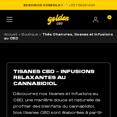
LIVRAISON OFFERTE EN FRANCE
BESOIN DE CONSEILS ?
+33 7 56 93 14 20
0
Accueil
»
Boutique
»
Thés Chanvres, tisanes et infusions
au CBD
TISANES CBD – INFUSIONS
RELAXANTES AU
CANNABIDIOL
Découvrez nos tisanes et infusions au
CBD, une manière douce et naturelle de
profiter des bienfaits du cannabidiol.
Nos tisanes CBD sont élaborées à partir