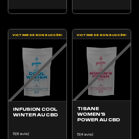
VICTIME DE SON SUCCÈS!
VICTIME DE SON SUCCÈS!
 PRODUIT A PLUSIEURS VARIATIONS. LES OPTIONS PEUVENT ÊTRE CHOISIES SUR LA
TISANE
INFUSION COOL
WOMEN’S
WINTER AU CBD
POWER AU CBD
5(6 avis)
5(4 avis)