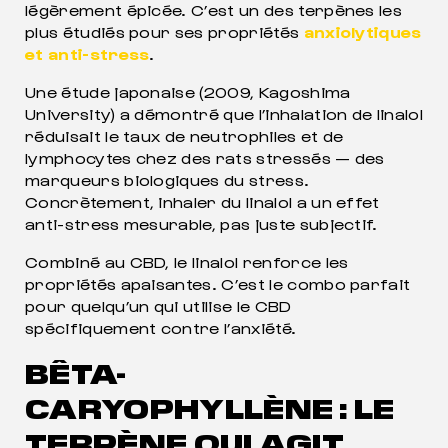
légèrement épicée. C’est un des terpènes les
plus étudiés pour ses propriétés
anxiolytiques
et anti-stress
.
Une étude japonaise (2009, Kagoshima
University) a démontré que l’inhalation de linalol
réduisait le taux de neutrophiles et de
lymphocytes chez des rats stressés — des
marqueurs biologiques du stress.
Concrètement, inhaler du linalol a un effet
anti-stress mesurable, pas juste subjectif.
Combiné au CBD, le linalol renforce les
propriétés apaisantes. C’est le combo parfait
pour quelqu’un qui utilise le CBD
spécifiquement contre l’anxiété.
BÊTA-
CARYOPHYLLÈNE : LE
TERPÈNE QUI AGIT