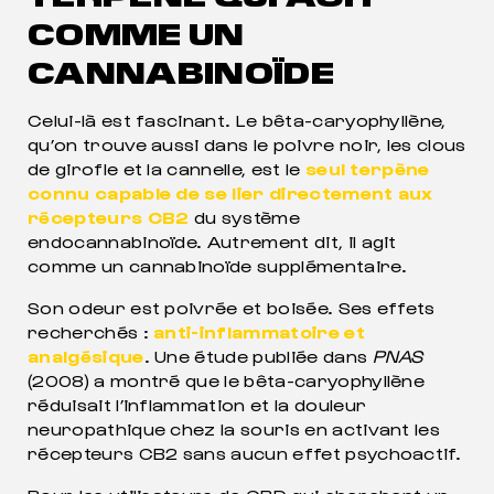
COMME UN
CANNABINOÏDE
Celui-là est fascinant. Le bêta-caryophyllène,
qu’on trouve aussi dans le poivre noir, les clous
de girofle et la cannelle, est le
seul terpène
connu capable de se lier directement aux
récepteurs CB2
du système
endocannabinoïde. Autrement dit, il agit
comme un cannabinoïde supplémentaire.
Son odeur est poivrée et boisée. Ses effets
recherchés :
anti-inflammatoire et
analgésique
. Une étude publiée dans
PNAS
(2008) a montré que le bêta-caryophyllène
réduisait l’inflammation et la douleur
neuropathique chez la souris en activant les
récepteurs CB2 sans aucun effet psychoactif.