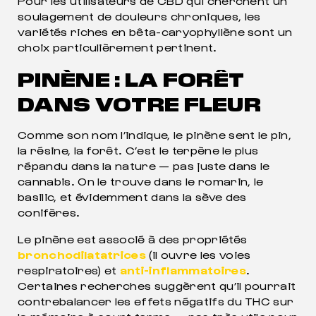
Pour les utilisateurs de CBD qui cherchent un
soulagement de douleurs chroniques, les
variétés riches en bêta-caryophyllène sont un
choix particulièrement pertinent.
PINÈNE : LA FORÊT
DANS VOTRE FLEUR
Comme son nom l’indique, le pinène sent le pin,
la résine, la forêt. C’est le terpène le plus
répandu dans la nature — pas juste dans le
cannabis. On le trouve dans le romarin, le
basilic, et évidemment dans la sève des
conifères.
Le pinène est associé à des propriétés
bronchodilatatrices
(il ouvre les voies
respiratoires) et
anti-inflammatoires
.
Certaines recherches suggèrent qu’il pourrait
contrebalancer les effets négatifs du THC sur