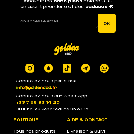
Recevoir les
bons plans
golden CBD
en avant première et des
cadeaux
🎁
LIVRAISON RAPIDE
Votre commande est expédiée sous 1j ouvré
OK
LEGAL EN EUROPE
Produits certifiés en laboratoires à -0.3% de
THC
Contactez-nous par e-mail
Contactez-nous sur WhatsApp
+33 7 56 93 14 20
Du lundi au vendredi de 9h à 17h
PACKAGE ANONYME
BOUTIQUE
AIDE & CONTACT
Emballages anonymes neutres et sans label
Tous nos produits
Livraison & Suivi