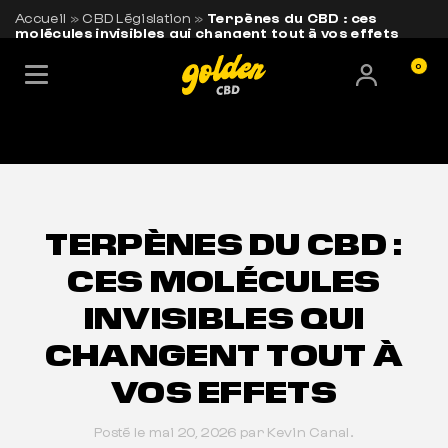
Accueil
»
CBD Législation
»
Terpènes du CBD : ces
molécules invisibles qui changent tout à vos effets
0
LIVRAISON OFFERTE EN FRANCE
BESOIN DE CONSEILS ?
+33 7 56 93 14 20
TERPÈNES DU CBD :
CES MOLÉCULES
INVISIBLES QUI
CHANGENT TOUT À
VOS EFFETS
Posté le mai 20, 2026 par Kevin Canal.