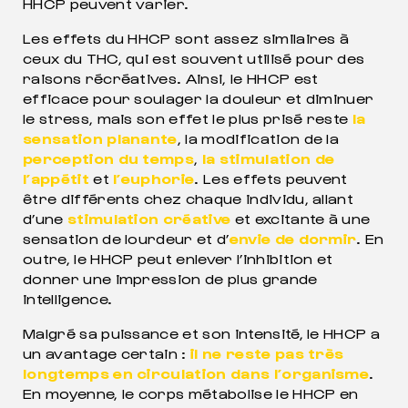
HHCP peuvent varier.
Les effets du HHCP sont assez similaires à
ceux du THC, qui est souvent utilisé pour des
raisons récréatives. Ainsi, le HHCP est
efficace pour soulager la douleur et diminuer
le stress, mais son effet le plus prisé reste
la
sensation planante
, la modification de la
perception du temps
,
la stimulation de
l’appétit
et
l’euphorie
. Les effets peuvent
être différents chez chaque individu, allant
d’une
stimulation créative
et excitante à une
sensation de lourdeur et d’
envie de dormir
. En
outre, le HHCP peut enlever l’inhibition et
donner une impression de plus grande
intelligence.
Malgré sa puissance et son intensité, le HHCP a
un avantage certain :
il ne reste pas très
longtemps en circulation dans l’organisme
.
En moyenne, le corps métabolise le HHCP en