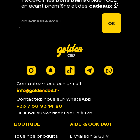
en avant première et des
cadeaux
🎁
LIVRAISON RAPIDE
Votre commande est expédiée sous 1j ouvré
OK
LEGAL EN EUROPE
Produits certifiés en laboratoires à -0.3% de
THC
Contactez-nous par e-mail
Contactez-nous sur WhatsApp
+33 7 56 93 14 20
Du lundi au vendredi de 9h à 17h
PACKAGE ANONYME
BOUTIQUE
AIDE & CONTACT
Emballages anonymes neutres et sans label
Tous nos produits
Livraison & Suivi