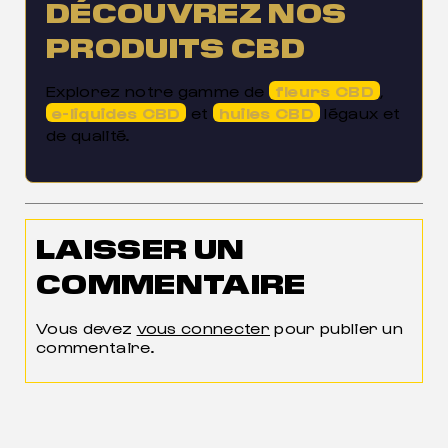
DÉCOUVREZ NOS
PRODUITS CBD
Explorez notre gamme de
fleurs CBD
,
e-liquides CBD
et
huiles CBD
légaux et
de qualité.
LAISSER UN
COMMENTAIRE
Vous devez
vous connecter
pour publier un
commentaire.