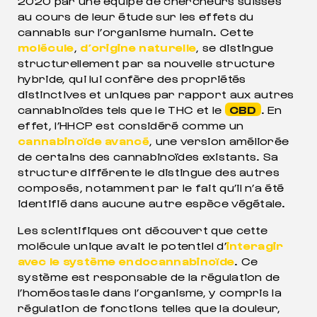
2020 par une équipe de chercheurs suisses
au cours de leur étude sur les effets du
cannabis sur l’organisme humain. Cette
molécule
,
d’origine naturelle
, se distingue
structurellement par sa nouvelle structure
hybride, qui lui confère des propriétés
distinctives et uniques par rapport aux autres
cannabinoïdes tels que le THC et le
CBD
. En
effet, l’HHCP est considéré comme un
cannabinoïde avancé
, une version améliorée
de certains des cannabinoïdes existants. Sa
structure différente le distingue des autres
composés, notamment par le fait qu’il n’a été
identifié dans aucune autre espèce végétale.
Les scientifiques ont découvert que cette
molécule unique avait le potentiel d’
interagir
avec le système endocannabinoïde
. Ce
système est responsable de la régulation de
l’homéostasie dans l’organisme, y compris la
régulation de fonctions telles que la douleur,