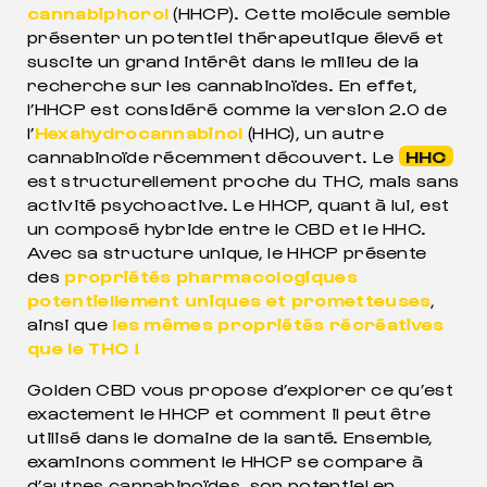
cannabiphorol
(HHCP). Cette molécule semble
présenter un potentiel thérapeutique élevé et
suscite un grand intérêt dans le milieu de la
recherche sur les cannabinoïdes. En effet,
l’HHCP est considéré comme la version 2.0 de
l’
Hexahydrocannabinol
(HHC), un autre
cannabinoïde récemment découvert. Le
HHC
est structurellement proche du THC, mais sans
activité psychoactive. Le HHCP, quant à lui, est
un composé hybride entre le CBD et le HHC.
Avec sa structure unique, le HHCP présente
des
propriétés pharmacologiques
potentiellement uniques et prometteuses
,
ainsi que
les mêmes propriétés récréatives
que le THC !
Golden CBD vous propose d’explorer ce qu’est
exactement le HHCP et comment il peut être
utilisé dans le domaine de la santé. Ensemble,
examinons comment le HHCP se compare à
d’autres cannabinoïdes, son potentiel en