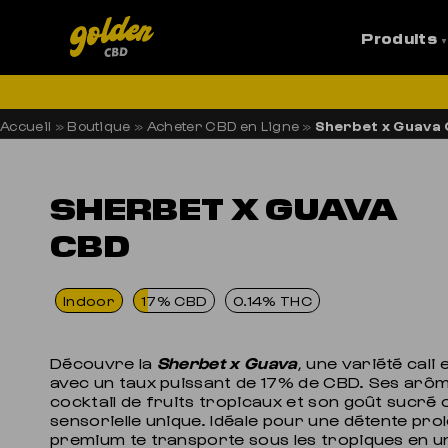
Produits
LI
Accueil
»
Boutique
»
Acheter CBD en Ligne
»
Sherbet x Guava
SHERBET X GUAVA
CBD
Indoor
17% CBD
0.14% THC
Découvre la
Sherbet x Guava
, une variété cali
avec un taux puissant de 17% de CBD. Ses arô
cocktail de fruits tropicaux et son goût sucré
sensorielle unique. Idéale pour une détente prol
premium te transporte sous les tropiques en u