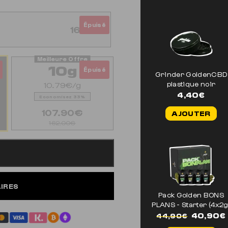
Épuisé
16.20€
10g
Épuisé
Grinder GoldenCBD
10.79€/g
plastique noir
4,40
€
Economisez 33%
107.90€
AJOUTER
162.00€
AIRES
Pack Golden BONS
PLANS - Starter (4x2g
Le
40,90
€
44,90
€
prix