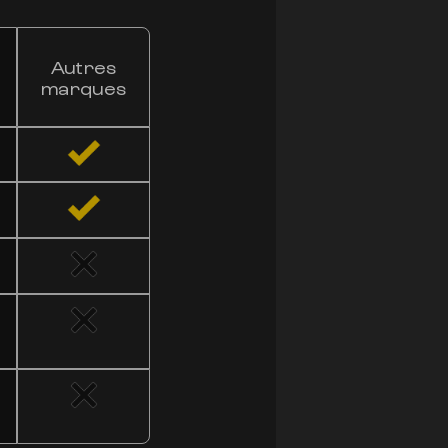
NOTRE SH
Autres
GUAVA C
marques
VS
LES AU
En comparaison avec
notre fleur se disti
potentiel thérapeuti
inégalée. Faites le 
que nos fleurs peuve
TESTER 