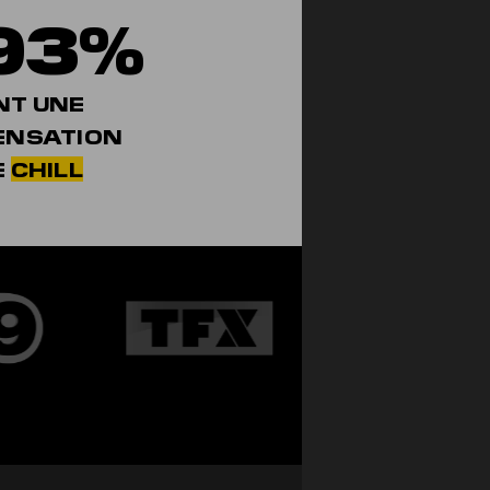
93%
NT UNE
ENSATION
E
CHILL