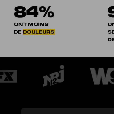
84%
ONT MOINS
O
DE
DOULEURS
S
D