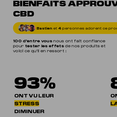
BIENFAITS APPROU
CBD
Bastien
et
4
personnes adorent ce pro
100 d'entre vous
nous ont fait confiance
pour
tester les effets
de nos produits et
voici ce qu'il en ressort :
93%
ONT VU LEUR
O
STRESS
LA
DIMINUER