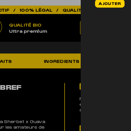
AJOUTER
initial
LÉGAL / QUALITÉ PREMIUM / ÉLEVÉ EN SUISSE
était :
44,90€.
QUALITÉ BIO
100% LÉ
Ultra premium
Non addic
AITS
INGREDIENTS
UTILIS
 BREF
Pour qui ?
Parfaite pour les co
et sucrées, et qui s
avec une touche d’ex
la Sherbet x Guava
ur les amateurs de
Son histoire