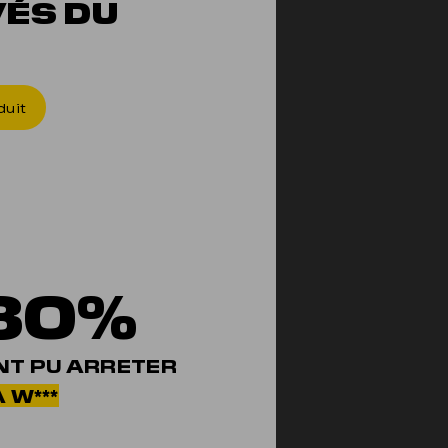
VÉS DU
ON T'E
duit
80%
NT PU ARRETER
 W***