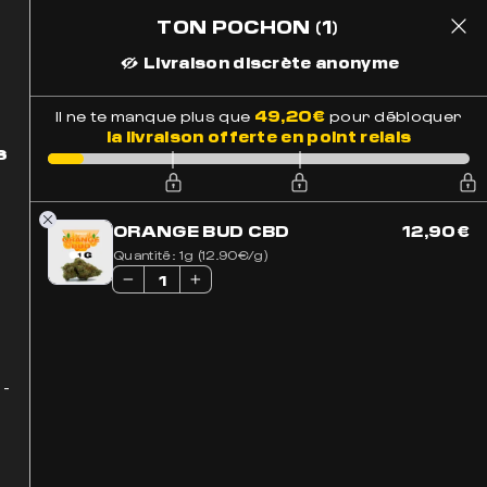
TON POCHON
(1)
1
 Suivi
Paiement Sécurisé
49,20
€
Il ne te manque plus que
pour débloquer
la livraison offerte en point relais
s
ORANGE BUD CBD
12,90
€
Quantité:
1g (12.90€/g)
 -