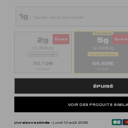
1g
- Tester sans se ruiner
2g
5g
Épuisé
Épuisé
15.36€/g
12.94€/g
Economisez 5%
Economisez 20%
30.72€
64.68€
32.40€
81.00€
ÉPUISÉ
VOIR DES PRODUITS SIMIL
Livraison estimée
: Lundi 10 août 2026