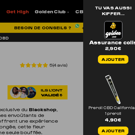
TU VAS AUSSI
Get High
Golden Club
CBD
Pro
Aide et
KIFFER...
VRAISON OFFERTE EN FRANCE
BESOIN DE CONSEILS ?
+33 7 56 93 14 20
 CBD
Assurance coli
2,90
€
AJOUTER
5(4 avis)
Preroll CBD California
 exclusive du
Blackshop
,
1 preroll
mes envoûtants de
4,90
€
 offrent une expérience
ongée, cette fleur
AJOUTER
ne seule bouffée.