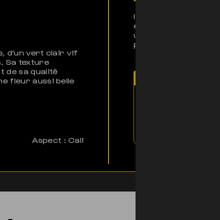
Issue de la collectio
est une variété cali
une expérience uniqu
provient de Suisse, 
, d’un vert clair vif
. Sa texture
 de sa qualité
Note d'El Profess
 fleur aussi belle
Choisie avec soin,
parfaitement l’esp
envoûtants et ses e
Aspect : Cali