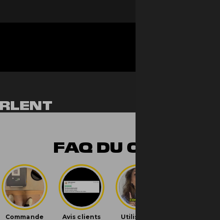
RLENT
NT
FAQ DU CBD
ur est dingue, et le goût est vraiment au top. Effet rel
iversal Time)