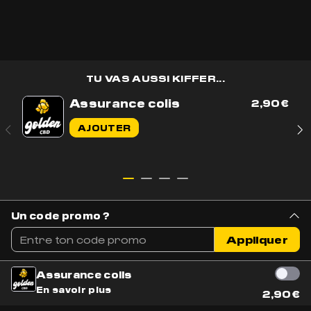
TU VAS AUSSI KIFFER...
Assurance colis
2,90
€
Contactez-nous par e-mail
AJOUTER
Contactez-nous sur WhatsApp
+33 7 56 93 14 20
Du lundi au vendredi de 9h à 17h
BOUTIQUE
AIDE & CONTACT
Un code promo ?
Tous nos produits
Livraison & Suivi
Appliquer
Nouveautés
Parler à un conseiller
Meilleures ventes
Mentions légales
Assurance colis
Fleurs CBD
En savoir plus
NOUS REJOINDRE
2,90
€
Résines CBD