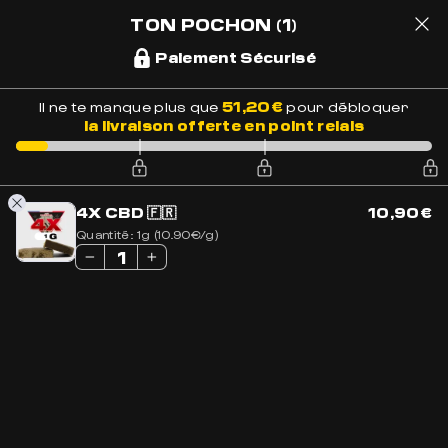
LIVRAISON OFFERTE EN FRANCE
EXCELLENT
+ DE 1700 AVIS
TON POCHON
(1)
Paiement Sécurisé
1
51,20
€
Il ne te manque plus que
pour débloquer
la livraison offerte en point relais
Accueil
»
Boutique
»
Acheter CBD en Ligne
»
Premium
REPTILIAN 🇫🇷
4X CBD 🇫🇷
10,90
€
Quantité:
1g (10.90€/g)