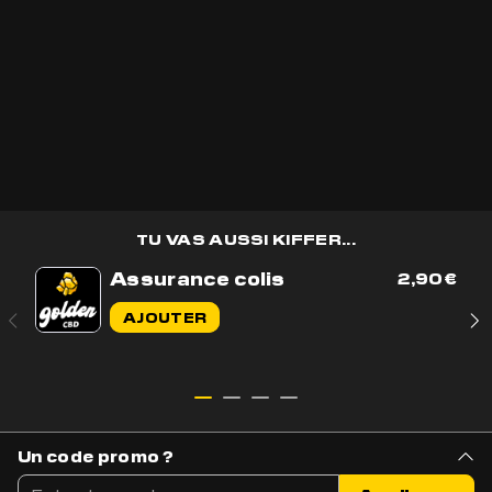
OK
TU VAS AUSSI KIFFER...
Assurance colis
2,90
€
Contactez-nous par e-mail
AJOUTER
Contactez-nous sur WhatsApp
+33 7 56 93 14 20
Du lundi au vendredi de 9h à 17h
BOUTIQUE
AIDE & CONTACT
Un code promo ?
Tous nos produits
Livraison & Suivi