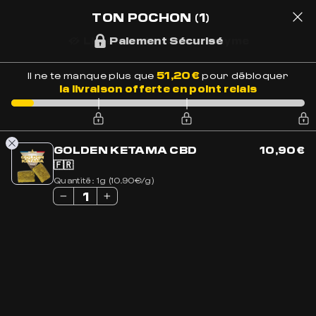
LIVRAISON OFFERTE EN FRANCE
BESOIN DE CONSEILS ?
+33 7 56 93 14 20
TON POCHON
(1)
Paiement Sécurisé
1
51,20
€
Il ne te manque plus que
pour débloquer
la livraison offerte en point relais
Accueil
»
Boutique
»
Acheter CBD en Ligne
»
Pack vos
Préférés
GOLDEN KETAMA CBD
10,90
€
🇫🇷
Quantité:
1g (10.90€/g)