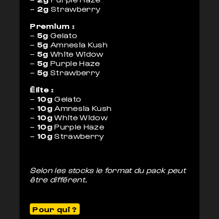
–
2g
Strawberry
Premium :
–
5g
Gelato
–
5g
Amnesia Kush
–
5g
White Widow
–
5g
Purple Haze
–
5g
Strawberry
Élite :
–
10g
Gelato
–
10g
Amnesia Kush
–
10g
White Widow
–
10g
Purple Haze
–
10g
Strawberry
Selon les stocks le format du pack peut
être différent.
Pour qui ?