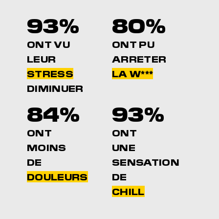
93%
80%
ONT VU
ONT PU
LEUR
ARRETER
STRESS
LA W***
DIMINUER
84%
93%
ONT
ONT
MOINS
UNE
DE
SENSATION
DOULEURS
DE
CHILL