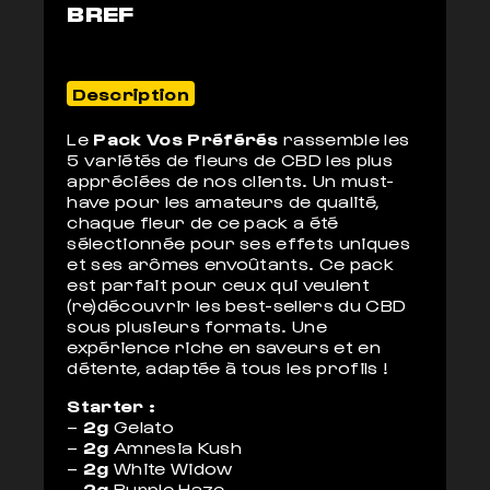
BREF
Description
Le
Pack Vos Préférés
rassemble les
5 variétés de fleurs de CBD les plus
appréciées de nos clients. Un must-
have pour les amateurs de qualité,
chaque fleur de ce pack a été
sélectionnée pour ses effets uniques
et ses arômes envoûtants. Ce pack
est parfait pour ceux qui veulent
(re)découvrir les best-sellers du CBD
sous plusieurs formats. Une
expérience riche en saveurs et en
détente, adaptée à tous les profils !
Starter :
–
2g
Gelato
–
2g
Amnesia Kush
–
2g
White Widow
–
2g
Purple Haze