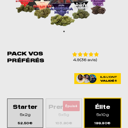
PACK VOS
PRÉFÉRÉS
4.9(36 avis)
Starter
Premium
Élite
Épuisé
5x2g
5x5g
5x10g
52.50€
103.90€
199.90€
MEIL