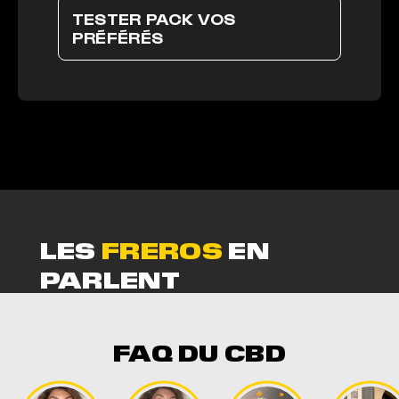
TESTER PACK VOS
PRÉFÉRÉS
LES
FREROS
EN
PARLENT
LES FREROS EN PARLE
Pack vos Préférés
FAQ DU CBD
Rayane
Rating: 5/5