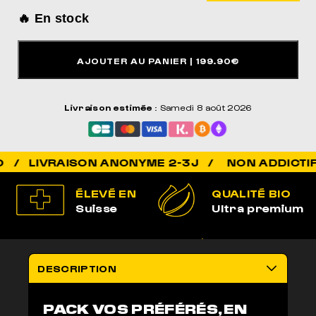
POUR DORMIR COMME JAMAIS
🔥 En stock
AJOUTER AU PANIER
| 199.90€
Livraison estimée
: Samedi 8 août 2026
NON ADDICTIF / 100% 
ÉLEVÉ EN
QUALITÉ BIO
Suisse
Ultra premium
100% LÉGAL
LIVRAISON
Non addictif
anonyme 2-3j
DESCRIPTION
PACK VOS PRÉFÉRÉS, EN