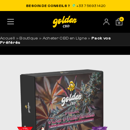
LIVRAISON OFFERTE EN FRANCE
BESOIN DE CONSEILS ?
+33 7 56 93 14 20
0
Accueil
»
Boutique
»
Acheter CBD en Ligne
»
Pack vos
Préférés