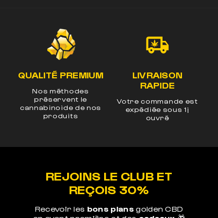
LIVRAISON
LEGAL EN EUROPE
UM
RAPIDE
Produits certifiés en
laboratoires à -0.3%
Votre commande est
E
de THC
os
expédiée sous 1j
ouvré
REJOINS LE CLUB ET
REÇOIS 30%
Recevoir les
bons plans
golden CBD
en avant première et des
cadeaux
🎁