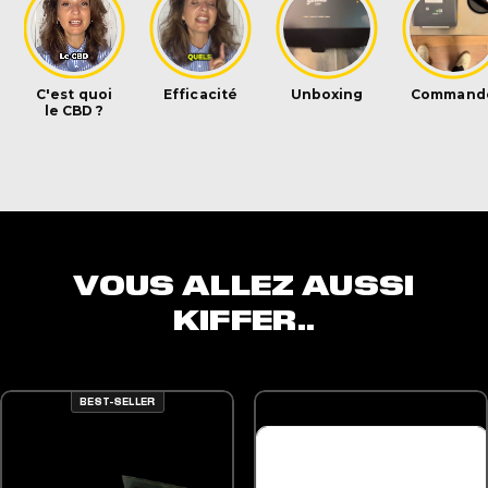
Surprenante découverte ! Mais surtout agréable !!! Le 
Wed Sep 06 2023 21:09:46 GMT+0000 (Coordinated U
VOUS ALLEZ AUSSI
KIFFER..
BEST-SELLER
OPTIONS PEUVENT ÊTRE CHOISIES SUR LA PAGE DU PRODUIT
E PRODUIT A PLUSIEURS VARIATIONS. LES OPTIONS PEUVENT ÊTRE CHOISIES SUR L