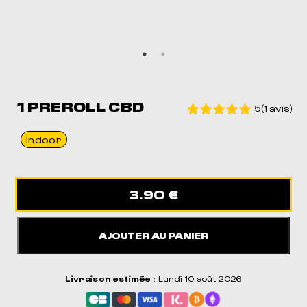
1 PREROLL CBD
5(1 avis)
Indoor
3.90 €
AJOUTER AU PANIER
Livraison estimée
: Lundi 10 août 2026
MEIL