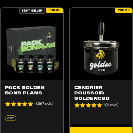
PROMO
PROMO
BEST-SELLER
OPTIONS PEUVENT ÊTRE CHOISIES SUR LA PAGE DU PRODUIT
PACK GOLDEN
CENDRIER
BONS PLANS
POUSSOIR
GOLDENCBD
4.9(17 avis)
5(3 avis)
CBD