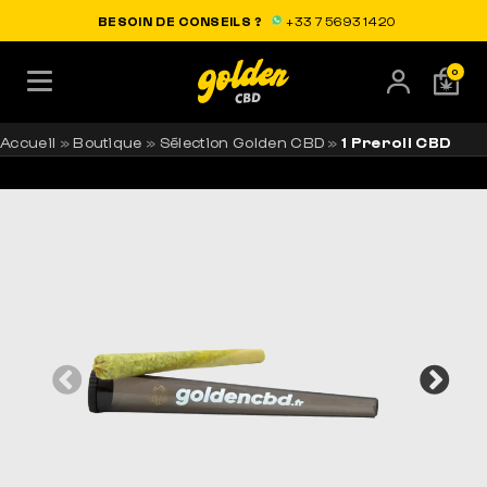
LIVRAISON OFFERTE EN FRANCE
BESOIN DE CONSEILS ?
+33 7 56 93 14 20
0
Accueil
»
Boutique
»
Sélection Golden CBD
»
1 Preroll CBD