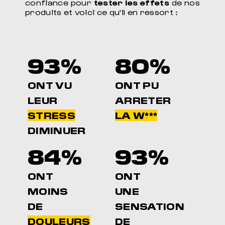
confiance pour
tester les effets
de nos
produits et voici ce qu'il en ressort :
93%
80%
ONT VU
ONT PU
LEUR
ARRETER
STRESS
LA W***
DIMINUER
84%
93%
ONT
ONT
MOINS
UNE
DE
SENSATION
DOULEURS
DE