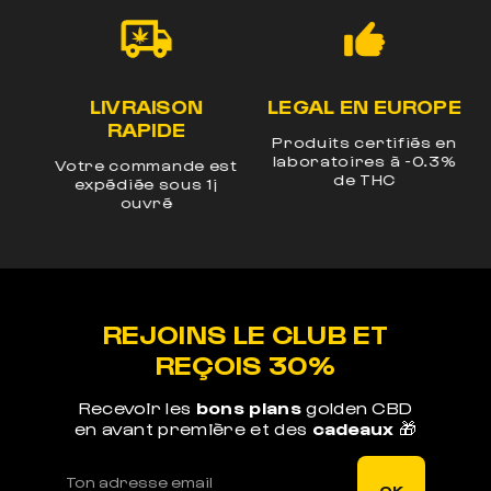
LIVRAISON
LEGAL EN EUROPE
UM
RAPIDE
Produits certifiés en
laboratoires à -0.3%
Votre commande est
E
de THC
os
expédiée sous 1j
n
ouvré
REJOINS LE CLUB ET
REÇOIS 30%
Recevoir les
bons plans
golden CBD
en avant première et des
cadeaux
🎁
OK