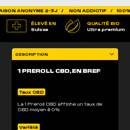
POUR DORMIR COMME JAMAIS
NON ADDICTIF / 100% LÉGAL
ÉLEVÉ EN
QUALITÉ BIO
Suisse
Ultra premium
100% LÉGAL
LIVRAISON
Non addictif
anonyme 2-3j
DESCRIPTION
1 PREROLL CBD, EN BREF
Taux CBD
La 1 Preroll CBD affiche un taux de
CBD moyen à 0%
Variété