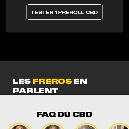
TESTER 1 PREROLL CBD
LES
FREROS
EN
PARLENT
LES FREROS EN PARLE
golden stick cbd copie
FAQ DU CBD
Marc ZENDER
Rating: 5/5
Incroyable!!!