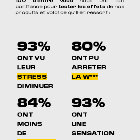
100 d'entre vous
nous ont fait
confiance pour
tester les effets
de nos
produits et voici ce qu'il en ressort :
93%
80%
ONT VU
ONT PU
LEUR
ARRETER
STRESS
LA W***
DIMINUER
84%
93%
ONT
ONT
MOINS
UNE
DE
SENSATION