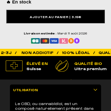
🔥 En stock
POUR DORMIR COMME JAMAIS
AJOUTER AU PANIER
| 3.15€
Livraison estimée
: Mardi 11 août 2026
NON ADDICTIF / 100% LÉGAL / QUALITÉ P
ÉLEVÉ EN
QUALITÉ BIO
Suisse
Ultra premium
100% LÉGAL
LIVRAISON
Non addictif
anonyme 2-3j
UTILISATION
Le CBD, ou cannabidiol, est un
composé naturellement présent dans