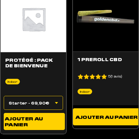
OPTIONS PEUVENT ÊTRE CHOISIES SUR LA PAGE DU PRODUIT
1 PREROLL CBD
PROTÉGÉ : PACK
DE BIENVENUE
5(1 avis)
Indoor
Indoor
AJOUTER AU PANIER
AJOUTER AU
PANIER