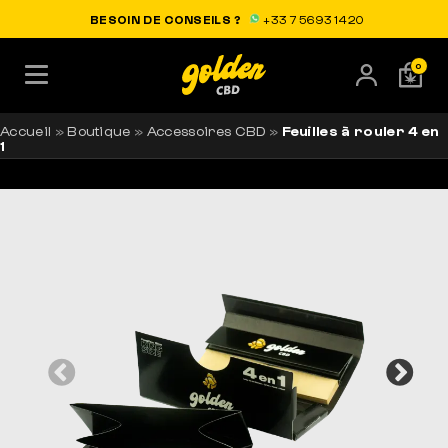
LIVRAISON OFFERTE EN FRANCE
BESOIN DE CONSEILS ?
+33 7 56 93 14 20
0
Accueil
»
Boutique
»
Accessoires CBD
»
Feuilles à rouler 4 en
1