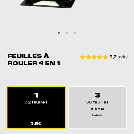
FEUILLES À
5(3 avis)
ROULER 4 EN 1
1
3
32 feuilles
96 feuilles
8.20€
9.45€
3.15€
MEIL