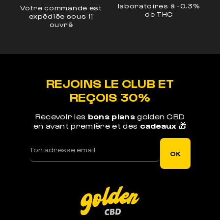
laboratoires à -0.3%
Votre commande est
E
de THC
os
expédiée sous 1j
n
ouvré
REJOINS LE CLUB ET
REÇOIS 30%
Recevoir les
bons plans
golden CBD
en avant première et des
cadeaux
🎁
OK