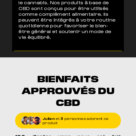
le cannabis. Nos produits à base de
CBD sont conçus pour être utilisés
comme complément alimentaire. Ils
peuvent être intégrés à votre routine
quotidienne pour favoriser le bien-
être général et soutenir un mode de
vie équilibré.
BIENFAITS
APPROUVÉS DU
CBD
Julien
et
3
personnes adorent ce
produit