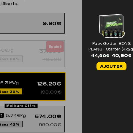
illants.
9.90€
Pack Golden BONS
Épuisé
PLANS - Starter (4x2g
46€/g
37.30€
Le
40,90
€
44,90
€
49.50€
isez 24%
prix
AJOUTER
initial
était :
44,90€.
6.31€/g
126.20€
198.00€
isez 36%
g
5.74€/g
574.00€
990.00€
isez 42%