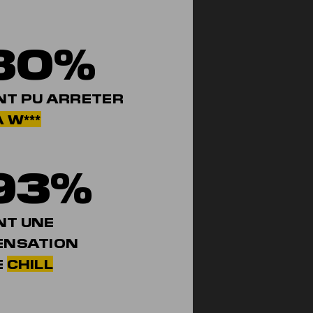
80%
NT PU ARRETER
 W***
93%
NT UNE
ENSATION
E
CHILL