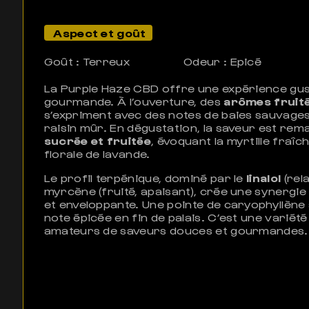
Aspect et goût
Goût : Terreux
Odeur : Epicé
La Purple Haze CBD offre une expérience gus
gourmande. À l’ouverture, des
arômes fruité
s’expriment avec des notes de baies sauvages
raisin mûr. En dégustation, la saveur est re
sucrée et fruitée
, évoquant la myrtille fraî
florale de lavande.
Le profil terpénique, dominé par le
linalol
(rela
myrcène (fruité, apaisant), crée une synergi
et enveloppante. Une pointe de caryophyllène 
note épicée en fin de palais. C’est une variété
amateurs de saveurs douces et gourmandes.