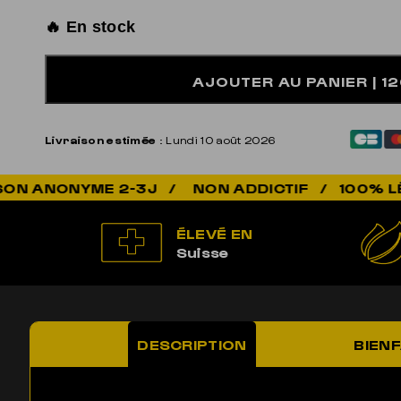
🔥 En stock
AJOUTER AU PANIER
| 1
Livraison estimée
: Lundi 10 août 2026
NON ADDICTIF / 100% LÉGAL / QUALI
ÉLEVÉ EN
Suisse
DESCRIPTION
BIENF