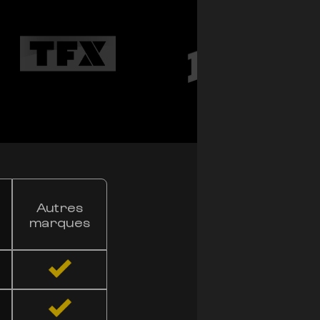
NOTRE PU
Autres
VS
LES AU
marques
La Purple Haze CBD
par son
esthétique
11% de CBD, elle of
la Bruce Banner (22
par un profil aromat