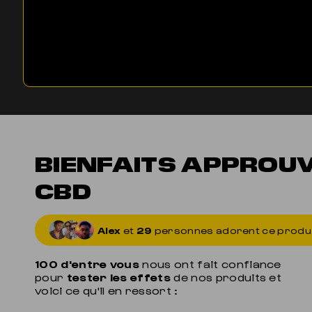
BIENFAITS APPROU
CBD
Alex
et
29
personnes adorent ce produ
100 d'entre vous
nous ont fait confiance
pour
tester les effets
de nos produits et
voici ce qu'il en ressort :