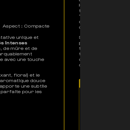
Hendrix dans sa cha
fait débat, mais elle
Thai
et la
Haze
, deu
dans les années 60-7
Aspect : Compacte
devenue un symbole de
tative unique et
Sa couleur violette d
s intenses
pigments naturels qu
, de mûre et de
température. Notre
marquablement
toute la beauté et le
che avec une touche
offrant un profil can
quotidienne.
xant, floral) et le
e aromatique douce
Note d'El Profess
apporte une subtile
 parfaite pour les
“La Purple Haze CB
plan visuel que thé
terpène aux propri
fait une excellente
taux de 11% de CBD
idéal pour une int