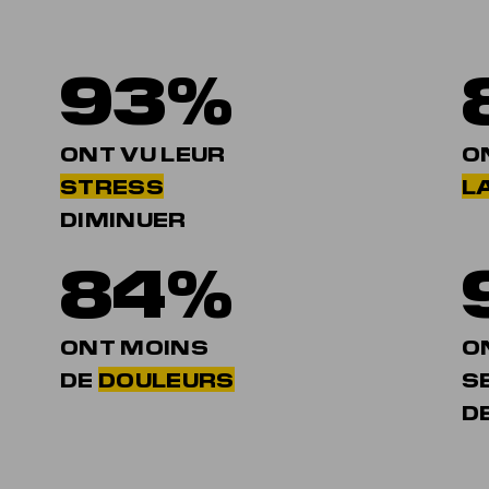
93%
ONT VU LEUR
O
STRESS
LA
DIMINUER
84%
ONT MOINS
O
DE
DOULEURS
S
D