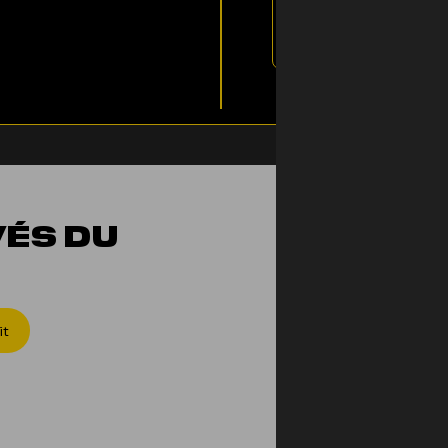
d’anthocyanes, res
potentiellement de
VÉS DU
ON T'E
it