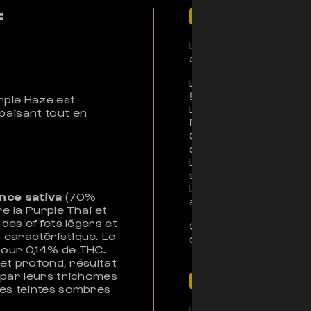
F
Pour qui ?
La Purple Haze CBD s
doux et ses arômes a
Les
débutants en C
à apprécier
rple Haze est
Les amateurs de
var
paisant tout en
instagrammables
Ceux qui recherche
d’euphorie positive
Les personnes souha
somnolence
Les consommateurs ré
nce sativa
(70%
aromatiques
e la Purple Thai et
 des effets légers et
Grâce à ses effets lé
 caractéristique. Le
comme en soirée ent
pour 0,14% de THC.
let profond, résultat
 par leurs trichomes
Son histoire
les teintes sombres
La
Purple Haze
est u