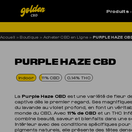
Produits
LI
Accueil
»
Boutique
»
Acheter CBD en Ligne
»
PURPLE HAZE CB
PURPLE HAZE CBD
Indoor
11% CBD
0.14% THC
La
Purple Haze CBD
est une variété de fleur d
captive dès le premier regard. Ses magnifique
du lavande au violet profond, en font un véritab
monde du CBD. Avec
11% de CBD
et un THC infé
combine beauté, saveur et bienfaits dans une se
intérieur avec des conditions spécifiques pour 
pigments naturels, elle présente des têtes den