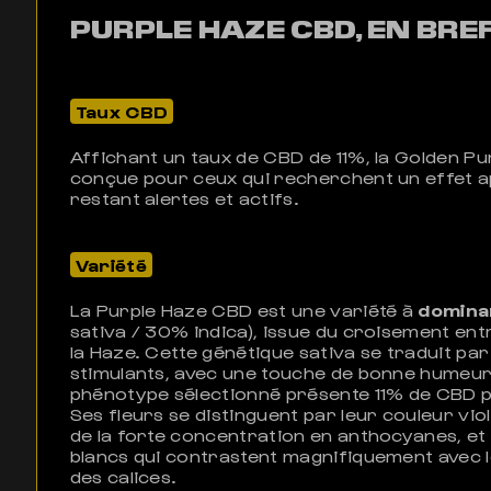
PURPLE HAZE CBD, EN BRE
Taux CBD
Affichant un taux de CBD de 11%, la Golden Pu
conçue pour ceux qui recherchent un effet a
restant alertes et actifs.
Variété
La Purple Haze CBD est une variété à
domina
sativa / 30% indica), issue du croisement entr
la Haze. Cette génétique sativa se traduit par
stimulants, avec une touche de bonne humeur
phénotype sélectionné présente 11% de CBD 
Ses fleurs se distinguent par leur couleur vio
de la forte concentration en anthocyanes, et
blancs qui contrastent magnifiquement avec 
des calices.