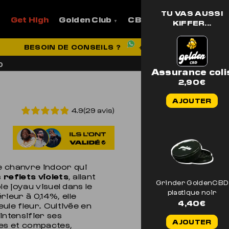
TU VAS AUSSI
Get High
Golden Club
CBD
Pro
Aide et
KIFFER...
VRAISON OFFERTE EN FRANCE
BESOIN DE CONSEILS ?
+33 7 56 93 14 20
D
Assurance coli
2,90
€
AJOUTER
4.9(29 avis)
e chanvre indoor qui
s
reflets violets
, allant
Grinder GoldenCBD
le joyau visuel dans le
plastique noir
rieur à 0,14%, elle
4,40
€
ule fleur. Cultivée en
intensifier ses
AJOUTER
ses et compactes,