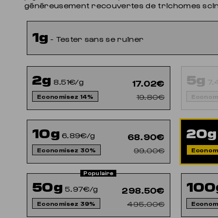
généreusement recouvertes de trichomes scint
1g
- Tester sans se ruiner
2g
5g
8.51€/g
7.
17.02€
19.80€
Economisez 14%
Econom
10g
20g
6.89€/g
68.90€
99.00€
Economisez 30%
Econom
50g
100
5.97€/g
298.50€
495.00€
Economisez 39%
Econom