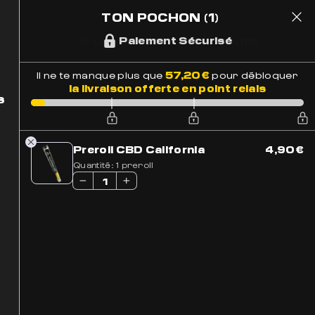
TON POCHON
(1)
1
 Suivi
Paiement Sécurisé
57,20
€
Il ne te manque plus que
pour débloquer
la livraison offerte en point relais
s
Preroll CBD California
4,90
€
Quantité:
1 preroll