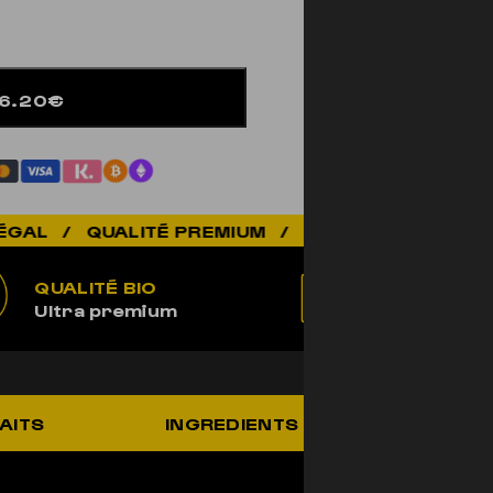
26.20€
TÉ PREMIUM / ÉLEVÉ EN SUISSE / BIO / LIVR
QUALITÉ BIO
100% LÉ
Ultra premium
Non addic
AITS
INGREDIENTS
UTILIS