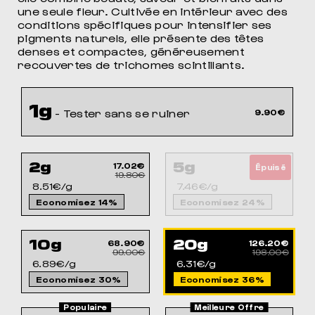
une seule fleur. Cultivée en intérieur avec des
POUR DORMIR COMME JAMAIS
conditions spécifiques pour intensifier ses
pigments naturels, elle présente des têtes
denses et compactes, généreusement
recouvertes de trichomes scintillants.
1g
- Tester sans se ruiner
9.90€
2g
5g
17.02€
37.30€
Épuisé
19.80€
49.50€
8.51€/g
7.46€/g
Economisez 14%
Economisez 24%
10g
20g
68.90€
126.20€
99.00€
198.00€
6.89€/g
6.31€/g
Economisez 30%
Economisez 36%