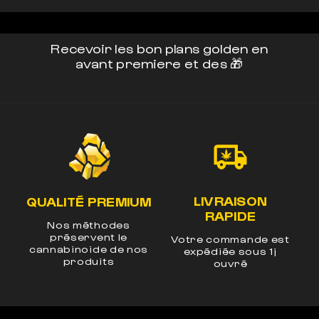
Recevoir les bon plans golden en
avant premiere et des 🎁
LIVRAISON
LEGAL EN EUROPE
UM
RAPIDE
Produits certifiés en
laboratoires à -0.3%
Votre commande est
E
de THC
os
expédiée sous 1j
n
ouvré