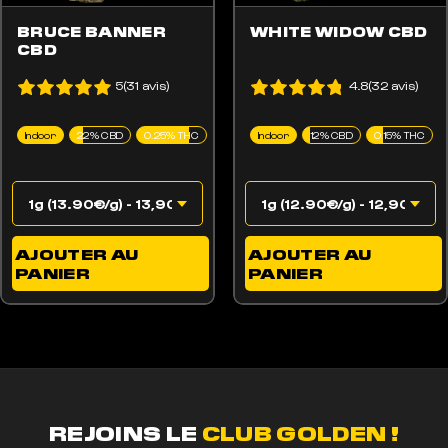
BRUCE BANNER
WHITE WIDOW CBD
CBD
5(31 avis)
4.8(32 avis)
Indoor
22% CBD
0.25% THC
Indoor
12% CBD
0.15% THC
AJOUTER AU
AJOUTER AU
PANIER
PANIER
REJOINS LE
CLUB GOLDEN !