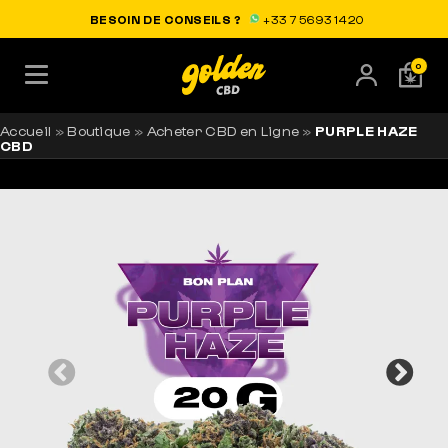
LIVRAISON OFFERTE EN FRANCE
BESOIN DE CONSEILS ?
+33 7 56 93 14 20
0
Accueil
»
Boutique
»
Acheter CBD en Ligne
»
PURPLE HAZE
CBD