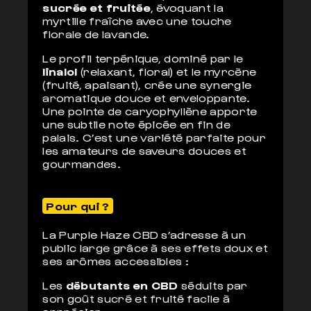
sucrée et fruitée
, évoquant la
myrtille fraîche avec une touche
florale de lavande.
Le profil terpénique, dominé par le
linalol
(relaxant, floral) et le myrcène
(fruité, apaisant), crée une synergie
aromatique douce et enveloppante.
Une pointe de caryophyllène apporte
une subtile note épicée en fin de
palais. C’est une variété parfaite pour
les amateurs de saveurs douces et
gourmandes.
Pour qui ?
La Purple Haze CBD s’adresse à un
public large grâce à ses effets doux et
ses arômes accessibles :
Les
débutants en CBD
séduits par
son goût sucré et fruité facile à