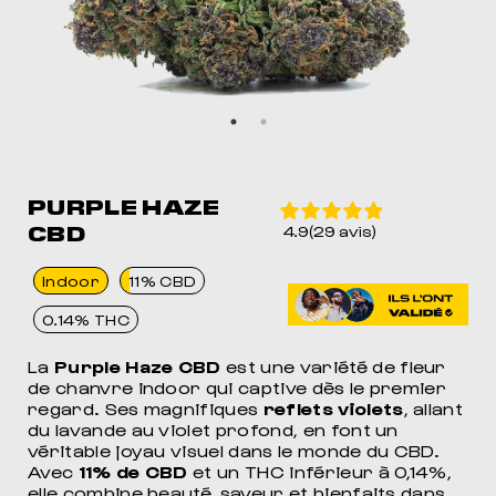
PURPLE HAZE
CBD
4.9(29 avis)
Indoor
11% CBD
0.14% THC
La
Purple Haze CBD
est une variété de fleur
de chanvre indoor qui captive dès le premier
regard. Ses magnifiques
reflets violets
, allant
du lavande au violet profond, en font un
véritable joyau visuel dans le monde du CBD.
Avec
11% de CBD
et un THC inférieur à 0,14%,
elle combine beauté, saveur et bienfaits dans
MEIL