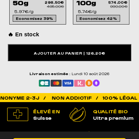
50g
100g
298.50€
574.00€
495.00€
990.00€
5.97€/g
5.74€/g
Economisez 39%
Economisez 42%
🔥 En stock
AJOUTER AU PANIER
| 126.20€
Livraison estimée
: Lundi 10 août 2026
NON ADDICTIF / 100% LÉGAL / QUALITÉ
ÉLEVÉ EN
QUALITÉ BIO
Suisse
Ultra premium
100% LÉGAL
LIVRAISON