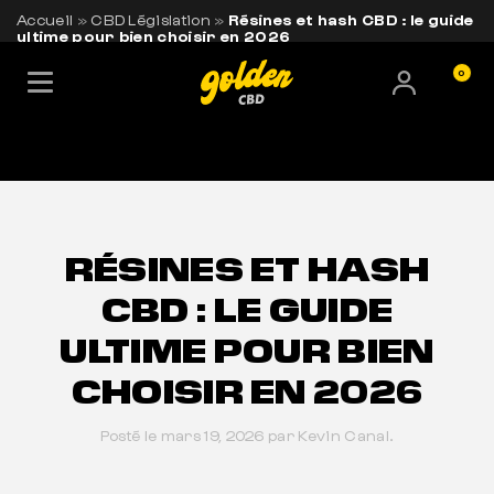
Accueil
»
CBD Législation
»
Résines et hash CBD : le guide
ultime pour bien choisir en 2026
0
LIVRAISON OFFERTE EN FRANCE
BESOIN DE CONSEILS ?
+33 7 56 93 14 20
RÉSINES ET HASH
CBD : LE GUIDE
ULTIME POUR BIEN
CHOISIR EN 2026
Posté le mars 19, 2026 par Kevin Canal.