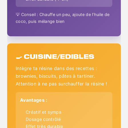
💡 Conseil : Chauffe un peu, ajoute de l’huile de
coco, puis mélange bien
🍳 CUISINE/EDIBLES
Intègre ta résine dans des recettes :
brownies, biscuits, pâtes à tartiner.
Attention à ne pas surchauffer la résine !
Avantages :
Créatif et sympa
Dosage contrôlé
Effet très durable