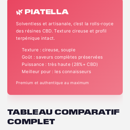
🌿 PIATELLA
Solventless et artisanale, c’est la rolls-royce
des résines CBD. Texture cireuse et profil
terpénique intact.
Texture : cireuse, souple
Goût : saveurs complètes préservées
Puissance : très haute (28%+ CBD)
Meilleur pour : les connaisseurs
Premium et authentique au maximum
TABLEAU COMPARATIF
COMPLET