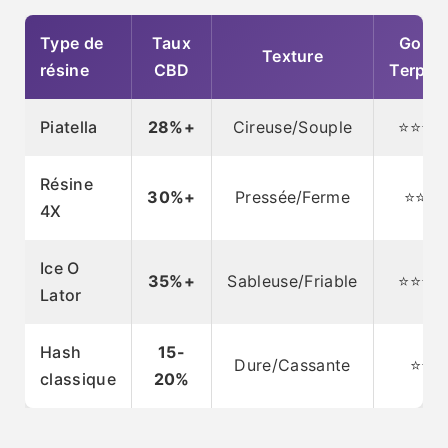
Type de
Taux
Goût 
Texture
résine
CBD
Terpèn
Piatella
28%+
Cireuse/Souple
⭐⭐⭐⭐
Résine
30%+
Pressée/Ferme
⭐⭐⭐
4X
Ice O
35%+
Sableuse/Friable
⭐⭐⭐⭐
Lator
Hash
15-
Dure/Cassante
⭐⭐⭐
classique
20%