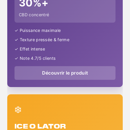
30%+
CBD concentré
✓ Puissance maximale
✓ Texture pressée & ferme
✓ Effet intense
✓ Note 4.7/5 clients
Découvrir le produit
❄️
ICE O LATOR