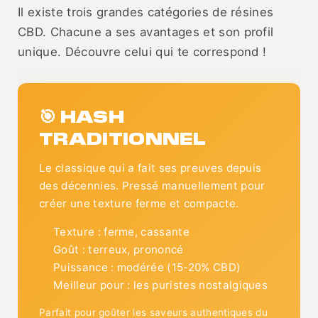
Il existe trois grandes catégories de résines
CBD. Chacune a ses avantages et son profil
unique. Découvre celui qui te correspond !
🎯 HASH
TRADITIONNEL
Le classique qui a fait ses preuves depuis
des décennies. Pressé manuellement pour
créer une texture ferme et compacte.
Texture : ferme, cassante
Goût : terreux, prononcé
Puissance : modérée (15-20% CBD)
Meilleur pour : les puristes nostalgiques
Parfait pour goûter les saveurs authentiques du