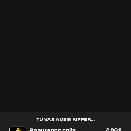
VICTIME DE SON SUCCÈS!
VICTIME DE SON SUCCÈS!
ES OPTIONS PEUVENT ÊTRE CHOISIES SUR LA PAGE DU PRODUIT
 PRODUIT A PLUSIEURS VARIATIONS. LES OPTIONS PEUVENT ÊTRE CHOISIES SUR LA
PREMIUM
PINK PARADISE
BELDIA
CBD
5(6 avis)
5(17 avis)
TU VAS AUSSI KIFFER...
Assurance colis
2,90
€