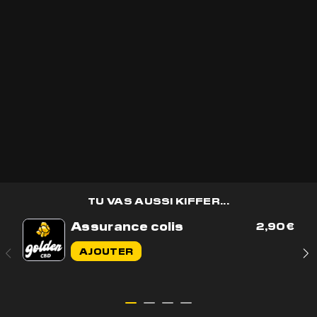
REÇOIS 30%
Recevoir les
bons plans
golden CBD
en avant première et des
cadeaux
🎁
OK
TU VAS AUSSI KIFFER...
Assurance colis
2,90
€
Contactez-nous par e-mail
AJOUTER
Contactez-nous sur WhatsApp
+33 7 56 93 14 20
Du lundi au vendredi de 9h à 17h