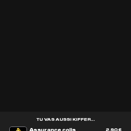
TU VAS AUSSI
KIFFER...
Que vous souhaitiez en savoir plus sur ses
propriétés thérapeutiques, découvrir de
nouvelles façons de l'intégrer à votre
quotidien ou simplement explorer le monde
fascinant du cannabis médicinal, notre équipe
est là pour vous guider. Préparez-vous à
plonger dans un univers où la science
rencontre la nature pour vous offrir bien-
être et équilibre.
VOIR PLUS D'ARTICLES
TU VAS AUSSI KIFFER...
Assurance colis
2,90
€