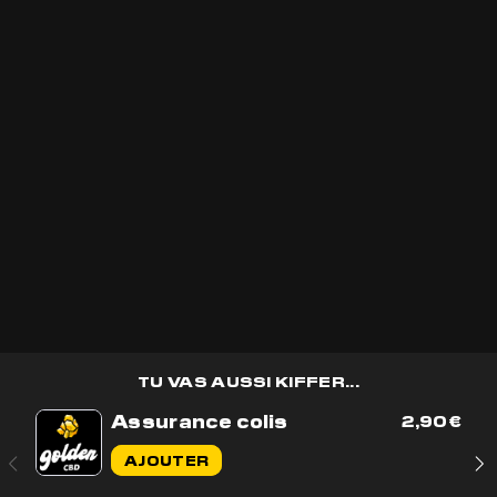
REJOINS LE CLUB ET
REÇOIS 30%
Recevoir les
bons plans
golden CBD
en avant première et des
cadeaux
🎁
OK
TU VAS AUSSI KIFFER...
Assurance colis
2,90
€
Contactez-nous par e-mail
AJOUTER
Contactez-nous sur WhatsApp