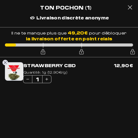
LIVRAISON OFFERTE EN FRANCE
À PARTIR DE 69€ D'ACHATS
TON POCHON
(1)
Livraison discrète anonyme
1
49,20
€
Il ne te manque plus que
pour débloquer
la livraison offerte en point relais
Accueil
»
Boutique
»
Acheter CBD en Ligne
»
Tisane Women’s
Power au CBD
STRAWBERRY CBD
12,90
€
Quantité:
1g (12.90€/g)