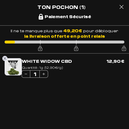
LIVRAISON OFFERTE EN FRANCE
EXCELLENT
+ DE 1700 AVIS
TON POCHON
(1)
Paiement Sécurisé
1
49,20
€
Il ne te manque plus que
pour débloquer
la livraison offerte en point relais
Accueil
»
Boutique
»
Accessoires CBD
»
Preroll CBD
California
WHITE WIDOW CBD
12,90
€
Quantité:
1g (12.90€/g)