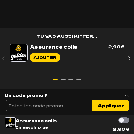
TU VAS AUSSI KIFFER...
Assurance colis
2,90
€
Contactez-nous par e-mail
AJOUTER
Contactez-nous sur WhatsApp
+33 7 56 93 14 20
Du lundi au vendredi de 9h à 17h
BOUTIQUE
AIDE & CONTACT
Un code promo ?
Tous nos produits
Livraison & Suivi
Appliquer
Nouveautés
Parler à un conseiller
Meilleures ventes
Mentions légales
Assurance colis
Fleurs CBD
En savoir plus
NOUS REJOINDRE
2,90
€
Résines CBD