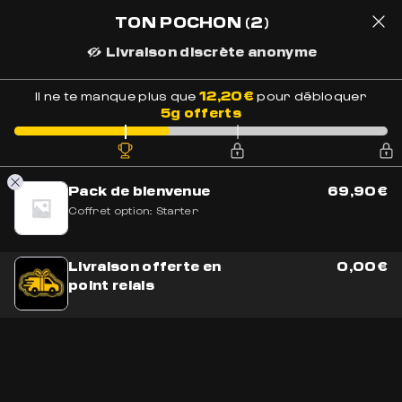
LIVRAISON OFFERTE EN FRANCE
BESOIN DE CONSEILS ?
+33 7 56 93 14 20
TON POCHON
(2)
Livraison discrète anonyme
Paiement Sécurisé
2
12,20
€
Il ne te manque plus que
pour débloquer
5g offerts
Accueil
»
Boutique
»
Acheter CBD en Ligne
»
Pack Golden
BONS PLANS
Pack de bienvenue
69,90
€
Coffret option:
Starter
Livraison offerte en
0,00
€
point relais