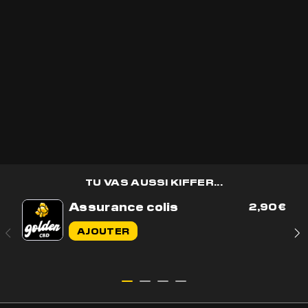
Recevoir les
bons plans
golden CBD
en avant première et des
cadeaux
🎁
OK
TU VAS AUSSI KIFFER...
Assurance colis
2,90
€
Contactez-nous par e-mail
AJOUTER
Contactez-nous sur WhatsApp
+33 7 56 93 14 20
Du lundi au vendredi de 9h à 17h
BOUTIQUE
AIDE & CONTACT