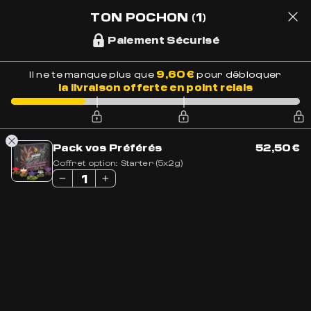
LIVRAISON OFFERTE EN FRANCE
BESOIN DE CONSEILS ?
+33 7 56 93 14 20
TON POCHON
(1)
Paiement Sécurisé
1
9,60
€
Il ne te manque plus que
pour débloquer
la livraison offerte en point relais
Accueil
»
Boutique
»
Pack Fleurs de CBD
»
Pack Ambassadeur
Pack vos Préférés
52,50
€
Coffret option:
Starter (5x2g)