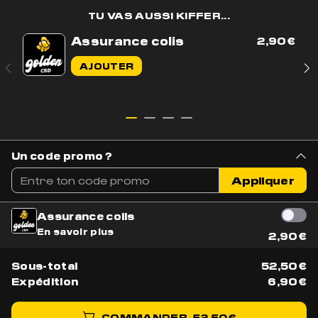
TU VAS AUSSI KIFFER...
Assurance colis
2,90
€
Contactez-nous par e-mail
AJOUTER
Contactez-nous sur WhatsApp
+33 7 56 93 14 20
Du lundi au vendredi de 9h à 17h
BOUTIQUE
AIDE & CONTACT
Un code promo ?
Tous nos produits
Livraison & Suivi
Appliquer
Nouveautés
Parler à un conseiller
Meilleures ventes
Mentions légales
Assurance colis
Fleurs CBD
En savoir plus
NOUS REJOINDRE
2,90
€
Résines CBD
Bons plans
Devenez ambassadeur
Sous-total
52,50
€
Code promo
Devenez partenaire
Expédition
6,90
€
Programme
d'affiliation
COMMANDER
52,50
€